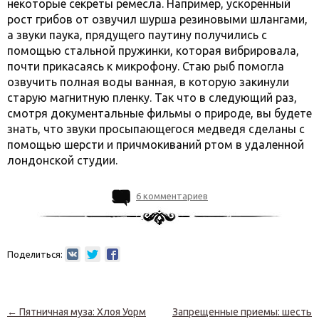
некоторые секреты ремесла. Например, ускоренный
рост грибов от озвучил шурша резиновыми шлангами,
а звуки паука, прядущего паутину получились с
помощью стальной пружинки, которая вибрировала,
почти прикасаясь к микрофону. Стаю рыб помогла
озвучить полная воды ванная, в которую закинули
старую магнитную пленку. Так что в следующий раз,
смотря документальные фильмы о природе, вы будете
знать, что звуки просыпающегося медведя сделаны с
помощью шерсти и причмокиваний ртом в удаленной
лондонской студии.
6 комментариев
Поделиться:
Навигация по записям
←
Пятничная муза: Хлоя Уорм
Запрещенные приемы: шесть