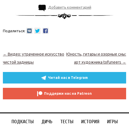
Добавить комментарий
Поделиться:
Навигация по записям
←
Видео: утраченное искусство
Юность, гитары и озорные сны:
чистой задницы
арт художника tofuneers
→
Читай нас в Telegram
Поддержи нас на Patreon
ПОДКАСТЫ
ДИЧЬ
ТЕСТЫ
ИСТОРИЯ
ИГРЫ