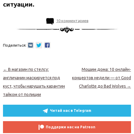
ситуации.
10 комментариев
Поделиться:
Навигация по записям
←
В магазин по стелсу:
Мошим дома: 10 онлайн-
англичанин маскируется под
концертов недели — от Good
куст, чтобы нарушать карантин
Charlotte до Bad Wolves
→
тайком от полиции
Читай нас в Telegram
Поддержи нас на Patreon