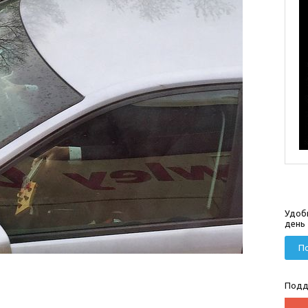
Удоб
день
По
Подд