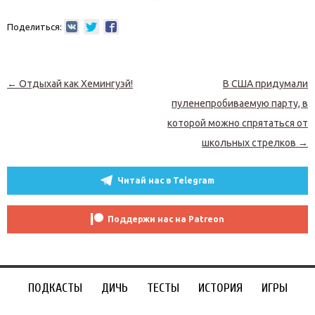
Поделиться:
Навигация по записям
←
Отдыхай как Хемингуэй!
В США придумали
пуленепробиваемую парту, в
которой можно спрятаться от
школьных стрелков
→
Читай нас в Telegram
Поддержи нас на Patreon
ПОДКАСТЫ
ДИЧЬ
ТЕСТЫ
ИСТОРИЯ
ИГРЫ