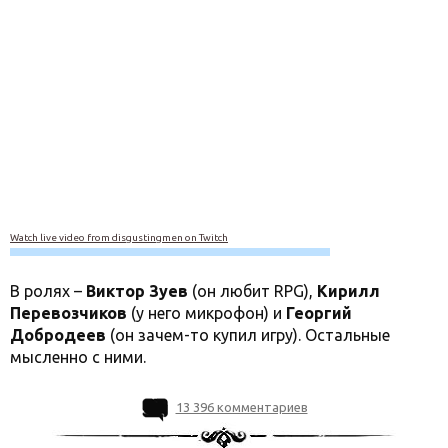
Watch live video from disgustingmen on Twitch
В ролях –
Виктор Зуев
(он любит RPG),
Кирилл
Перевозчиков
(у него микрофон) и
Георгий
Добродеев
(он зачем-то купил игру). Остальные
мысленно с ними.
13 396 комментариев