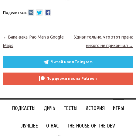
Поделиться:
Навигация по записям
←
Вака-вака: Pac-Man в Google
Удивительно, что этот пранк
Maps
никого не прикончил
→
Читай нас в Telegram
Поддержи нас на Patreon
ПОДКАСТЫ
ДИЧЬ
ТЕСТЫ
ИСТОРИЯ
ИГРЫ
ЛУЧШЕЕ
О НАС
THE HOUSE OF THE DEV