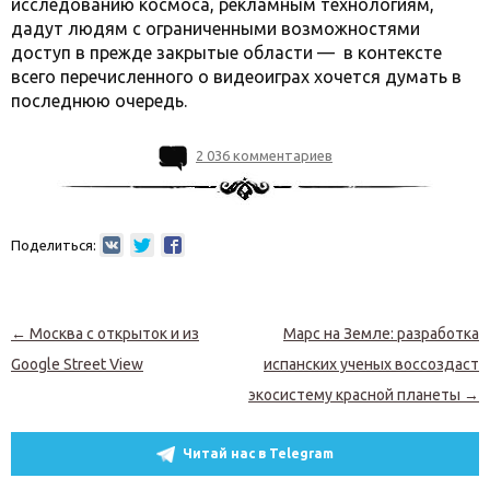
исследованию космоса, рекламным технологиям,
дадут людям с ограниченными возможностями
доступ в прежде закрытые области — в контексте
всего перечисленного о видеоиграх хочется думать в
последнюю очередь.
2 036 комментариев
Поделиться:
Навигация по записям
←
Москва с открыток и из
Марс на Земле: разработка
Google Street View
испанских ученых воссоздаст
экосистему красной планеты
→
Читай нас в Telegram