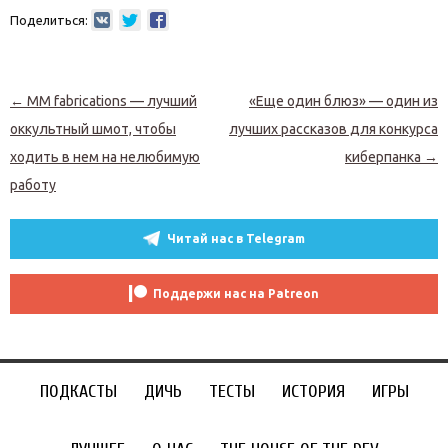
Поделиться:
Навигация по записям
←
MM fabrications — лучший
«Еще один блюз» — один из
оккультный шмот, чтобы
лучших рассказов для конкурса
ходить в нем на нелюбимую
киберпанка
→
работу
Читай нас в Telegram
Поддержи нас на Patreon
ПОДКАСТЫ
ДИЧЬ
ТЕСТЫ
ИСТОРИЯ
ИГРЫ