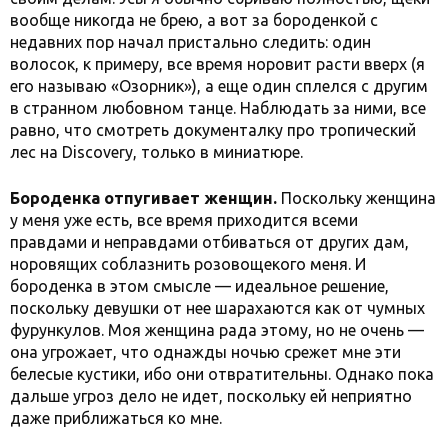
вообще никогда не брею, а вот за бороденкой с
недавних пор начал пристально следить: один
волосок, к примеру, все время норовит расти вверх (я
его называю «Озорник»), а еще один сплелся с другим
в странном любовном танце. Наблюдать за ними, все
равно, что смотреть документалку про тропический
лес на Discovery, только в миниатюре.
Бороденка отпугивает женщин.
Поскольку женщина
у меня уже есть, все время приходится всеми
правдами и неправдами отбиваться от других дам,
норовящих соблазнить розовощекого меня. И
бороденка в этом смысле — идеальное решение,
поскольку девушки от нее шарахаются как от чумных
фурункулов. Моя женщина рада этому, но не очень —
она угрожает, что однажды ночью срежет мне эти
белесые кустики, ибо они отвратительны. Однако пока
дальше угроз дело не идет, поскольку ей неприятно
даже приближаться ко мне.