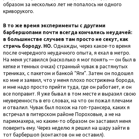
образом за несколько лет не попалось ни одного
криворукого.
В то же время эксперименты с другими
барбершопами почти всегда кончались неудачей:
в большинстве случаев там просто не секут, как
стричь бороду. НО.
Однажды, через какое-то время
после очередного неудачного опыта, я ехал в метро.
На меня уставился (насколько я мог понять — он был в
кепке и темных очках) странный чувак в растянутых
трениках, с пакетом и банкой “Яги”. Затем он подошел
ко мне и заявил, что у меня плохо пострижена борода,
и мне надо просто прийти туда, где он работает, и он
все поправит. Я уже бывал в том месте и выразил свою
неуверенность в его словах, на что он пожал плечами
и отвалил. Чувак был похож на гоп-трансера, каких я
встречал в питерском районе Пороховые, а не на
парикмахера, но каким-то образом он заставил меня
поверить ему. Через неделю я решил на шару зайти в
тот барбершоп (контактов он не оставил).