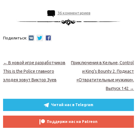
36 комментариев
Поделиться:
Навигация по записям
←
В новой игре разработчиков
Приключения в Кельне, Control
This is the Police главного
и King’s Bounty 2. Подкаст
злодея зовут Виктор Зуев
«Отвратительные мужики».
Выпуск 142
→
Читай нас в Telegram
Поддержи нас на Patreon