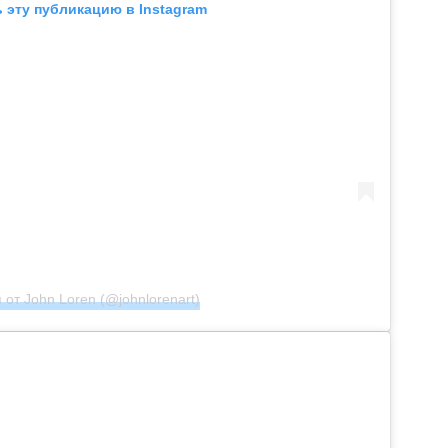
 эту публикацию в Instagram
 от John Loren (@johnlorenart)