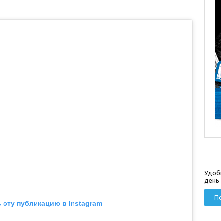
Удоб
день
По
 эту публикацию в Instagram