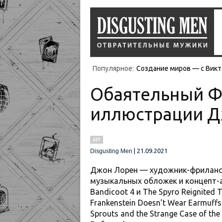
Популярное:
Создание миров — с Викт
Обаятельный Ф
иллюстрации Д
АРТ
|
21.09.2021
Disgusting Men
Джон Лорен — художник-фрилансе
музыкальных обложек и концепт-а
Bandicoot 4 и The Spyro Reignited 
Frankenstein Doesn’t Wear Earmuff
Sprouts and the Strange Case of th