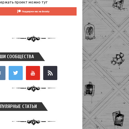
ержать проект можно тут
ШИ СООБЩЕСТВА
takte
twitter
youtube
rss
ПУЛЯРНЫЕ СТАТЬИ