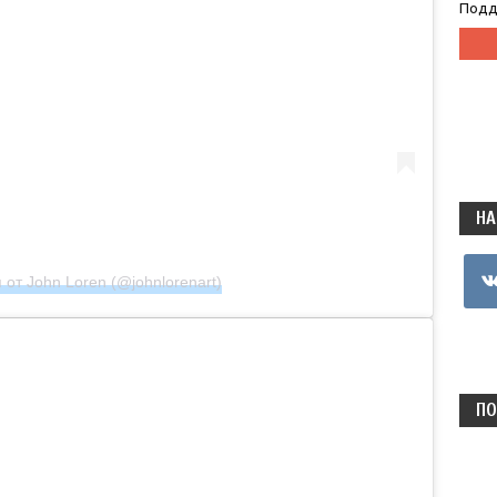
Подд
НА
vkon
 от John Loren (@johnlorenart)
ПО