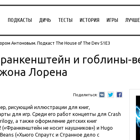
ПОДКАСТЫ
ДИЧЬ
ТЕСТЫ
ИСТОРИЯ
ИГРЫ
ЛУЧШЕ
ором Антоновым. Подкаст The House of The Dev S1E3
ранкенштейн и гоблины-ве
жона Лорена
Поделиться:
р, рисующий иллюстрации для книг,
рты для игр. Среди его работ концепты для Crash
Trilogy, а также оформление детских книг
s! («Франкенштейн не носит наушников») и Hugo
e Beans («Хьюго Спраутс и Странное дело с