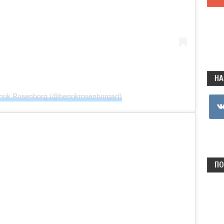
НА
rik Rosenborg (@henrikrosenborgart)
vkon
ПО