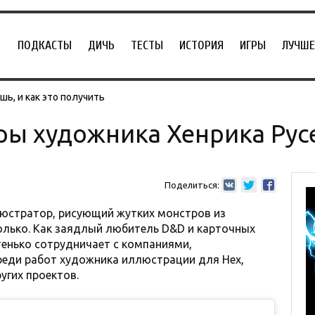
ПОДКАСТЫ
ДИЧЬ
ТЕСТЫ
ИСТОРИЯ
ИГРЫ
ЛУЧШЕ
ь, и как это получить
ры художника Хенрика Рус
Поделиться:
люстратор, риcующий жутких монстров из
олько. Как заядлый любитель D&D и карточных
тенько сотрудничает с компаниями,
реди работ художника иллюстрации для Hex,
угих проектов.