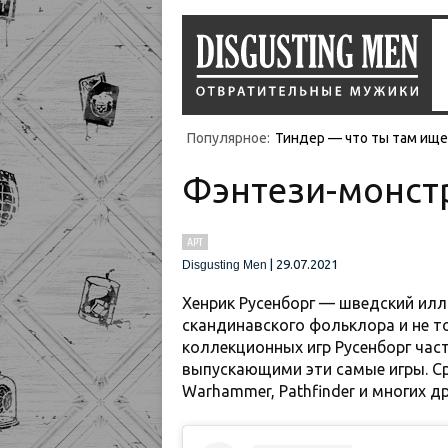
Популярное:
Тиндер — что ты там ищеш
Фэнтези-монст
АРТ
|
29.07.2021
Disgusting Men
Хенрик Русенборг — шведский ил
скандинавского фольклора и не т
коллекционных игр Русенборг час
выпускающими эти самые игры. С
Warhammer, Pathfinder и многих др