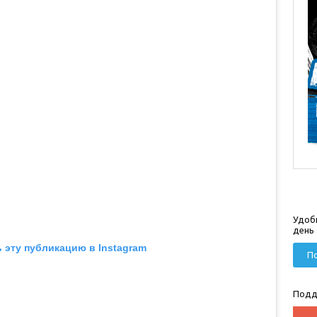
Удоб
день
 эту публикацию в Instagram
По
Подд