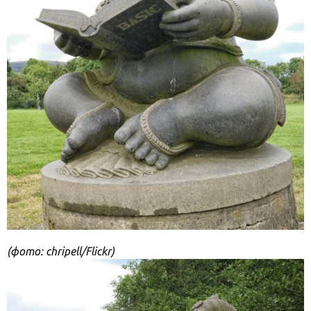
(фото: chripell/Flickr)