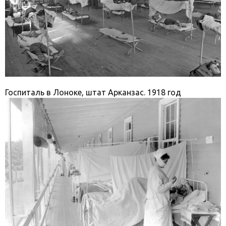
Госпиталь в Лоноке, штат Арканзас. 1918 год