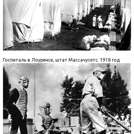
Госпиталь в Лоуренсе, штат Массачусетс. 1918 год