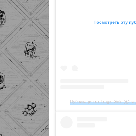
Посмотреть эту пу
Публикация от Tragic Girls (@tragi