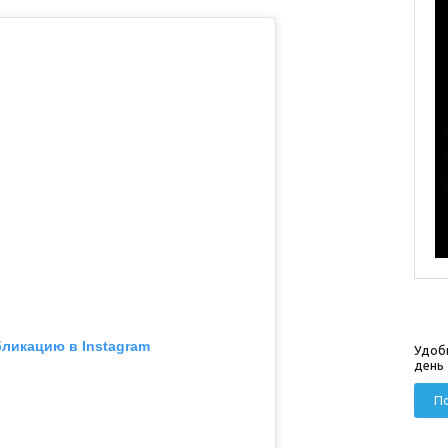
бликацию в Instagram
Удоб
день
По