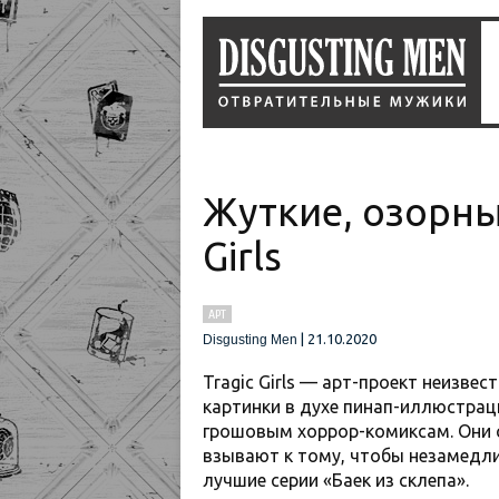
Жуткие, озорны
Girls
АРТ
|
21.10.2020
Disgusting Men
Tragic Girls — арт-проект неизв
картинки в духе пинап-иллюстрац
грошовым хоррор-комиксам. Они 
взывают к тому, чтобы незамедл
лучшие серии «Баек из склепа».