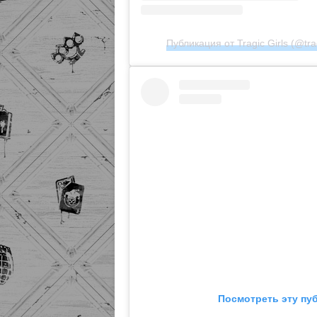
Публикация от Tragic Girls (@trag
Посмотреть эту пу