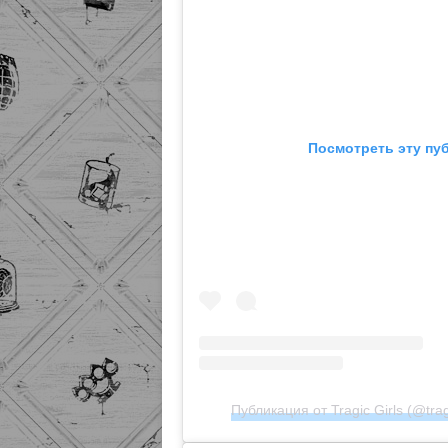
Посмотреть эту пу
Публикация от Tragic Girls (@tragi