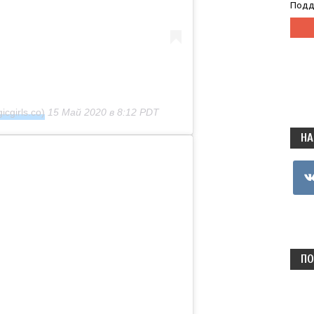
Подд
cgirls.co)
15 Май 2020 в 8:12 PDT
НА
vkon
ПО