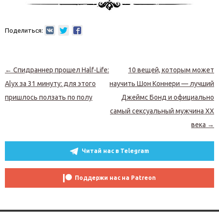
Поделиться:
Навигация по записям
←
Спидраннер прошел Half-Life:
10 вещей, которым может
Alyx за 31 минуту: для этого
научить Шон Коннери — лучший
пришлось ползать по полу
Джеймс Бонд и официально
самый сексуальный мужчина XX
века
→
Читай нас в Telegram
Поддержи нас на Patreon