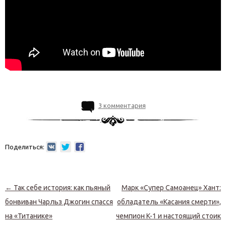
3 комментария
Поделиться:
Навигация по записям
←
Так себе история: как пьяный
Марк «Супер Самоанец» Хант:
бонвиван Чарльз Джогин спасся
обладатель «Касания смерти»,
на «Титанике»
чемпион K-1 и настоящий стоик