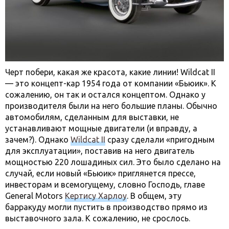
Черт побери, какая же красота, какие линии! Wildcat II
— это концепт-кар 1954 года от компании «Бьюик». К
сожалению, он так и остался концептом. Однако у
производителя были на него большие планы. Обычно
автомобилям, сделанным для выставки, не
устанавливают мощные двигатели (и вправду, а
зачем?). Однако
Wildcat II
сразу сделали «пригодным
для эксплуатации», поставив на него двигатель
мощностью 220 лошадиных сил. Это было сделано на
случай, если новый «Бьюик» приглянется прессе,
инвесторам и всемогущему, словно Господь, главе
General Motors
Кертису Харлоу
. В общем, эту
барракуду могли пустить в производство прямо из
выставочного зала. К сожалению, не срослось.