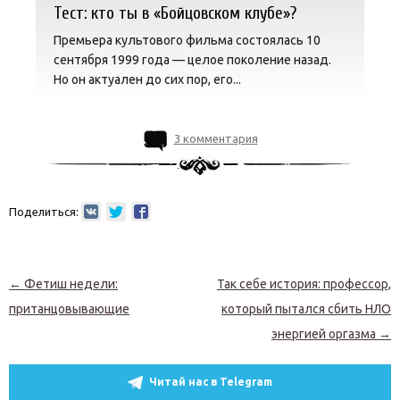
Тест: кто ты в «Бойцовском клубе»?
Премьера культового фильма состоялась 10
сентября 1999 года — целое поколение назад.
Но он актуален до сих пор, его...
3 комментария
Поделиться:
Навигация по записям
←
Фетиш недели:
Так себе история: профессор,
пританцовывающие
который пытался сбить НЛО
энергией оргазма
→
Читай нас в Telegram