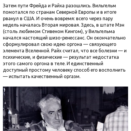
Затем пути Фрейда и Райха разошлись. Вильгельм
помотался по странам Северной Европы и в итоге
рванул в США. И очень вовремя: всего через пару
недель началась Вторая мировая. Здесь, в штате Мэн
(столь любимом Стивеном Кингом), у Вильгельма
начался настоящий шизо-ренессанс. Он окончательно
сформулировал свою идею оргона — связующего
элемента Вселенной. Райх считал, что все болезни — и
психические, и физические — результат недостатка
этого самого оргона в теле. И единственный
доступный простому человеку способ его восполнить
— испытать качественный оргазм.