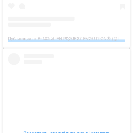
Публикация от BŁλ₡ƙ λŁłE₦ PƦØJE₡₸ EVØŁU₸łØ₦🚷 (@the_black_alien_project)
Посмотреть эту публикацию в Instagram