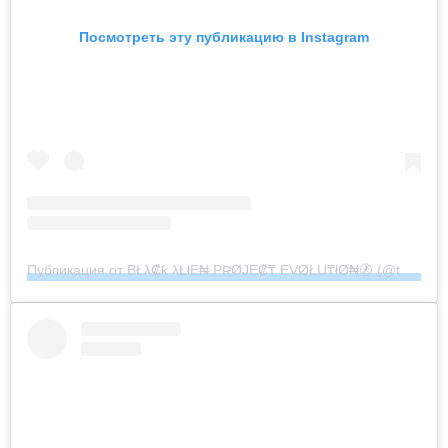
Посмотреть эту публикацию в Instagram
Публикация от BŁλ₡ƙ λŁłE₦ PƦØJE₡₸ EVØŁU₸łØ₦🚷 (@the_black_alien_project)