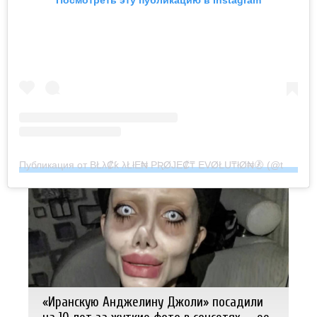
Публикация от BŁλ₡ƙ λŁłE₦ PƦØJE₡₸ EVØŁU₸łØ₦🚷 (@the_black_alien_project)
«Иранскую Анджелину Джоли» посадили