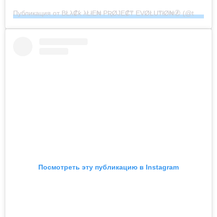
Публикация от BŁλ₡ƙ λŁłE₦ PƦØJE₡₸ EVØŁU₸łØ₦🚷 (@the_black_alien_project)
Посмотреть эту публикацию в Instagram