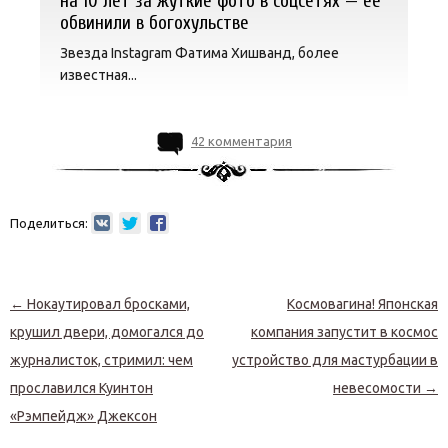
на 10 лет за жуткие фото в соцсетях — ее
обвинили в богохульстве
Звезда Instagram Фатима Хишванд, более
известная...
42 комментария
Поделиться:
Навигация по записям
←
Нокаутировал бросками,
Космовагина! Японская
крушил двери, домогался до
компания запустит в космос
журналисток, стримил: чем
устройство для мастурбации в
прославился Куинтон
невесомости
→
«Рэмпейдж» Джексон