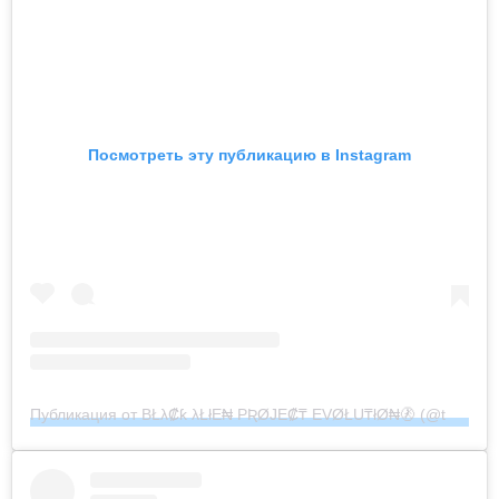
Посмотреть эту публикацию в Instagram
Публикация от BŁλ₡ƙ λŁłE₦ PƦØJE₡₸ EVØŁU₸łØ₦🚷 (@the_black_alien_project)