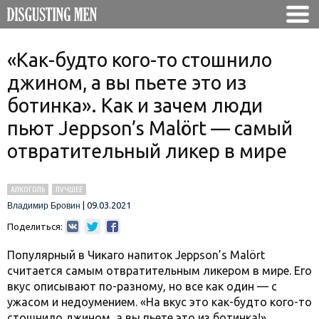
«Как-будто кого-то стошнило
джином, а вы пьете это из
ботинка». Как и зачем люди
пьют Jeppson’s Malört — самый
отвратительный ликер в мире
АЛКОГОЛЬ
ЛУЧШЕЕ
|
09.03.2021
Владимир Бровин
Поделиться:
Популярный в Чикаго напиток Jeppson’s Malört
считается самым отвратительным ликером в мире. Его
вкус описывают по-разному, но все как один — с
ужасом и недоумением. «На вкус это как-будто кого-то
стошнило джином, а вы пьете это из ботинка!».