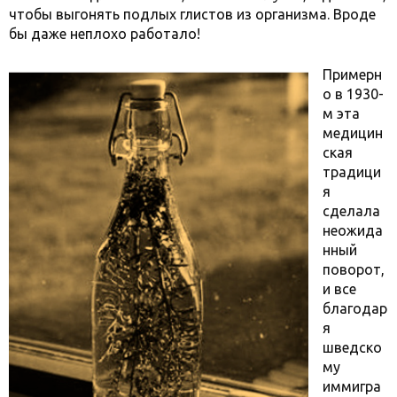
чтобы выгонять подлых глистов из организма. Вроде
бы даже неплохо работало!
Примерн
о в 1930-
м эта
медицин
ская
традици
я
сделала
неожида
нный
поворот,
и все
благодар
я
шведско
му
иммигра