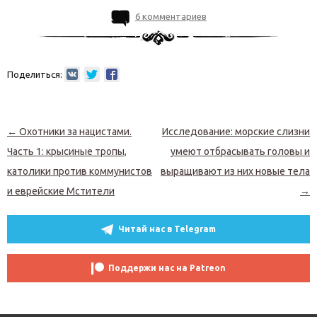
6 комментариев
Поделиться:
Навигация по записям
←
Охотники за нацистами.
Исследование: морские слизни
Часть 1: крысиные тропы,
умеют отбрасывать головы и
католики против коммунистов
выращивают из них новые тела
и еврейские Мстители
→
Читай нас в Telegram
Поддержи нас на Patreon