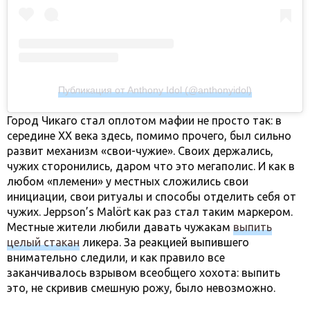
Публикация от Anthony Idol (@anthonyidol)
Город Чикаго стал оплотом мафии не просто так: в
середине XX века здесь, помимо прочего, был сильно
развит механизм «свои-чужие». Своих держались,
чужих сторонились, даром что это мегаполис. И как в
любом «племени» у местных сложились свои
инициации, свои ритуалы и способы отделить себя от
чужих. Jeppson’s Malört как раз стал таким маркером.
Местные жители любили давать чужакам
выпить
целый стакан
ликера. За реакцией выпившего
внимательно следили, и как правило все
заканчивалось взрывом всеобщего хохота: выпить
это, не скривив смешную рожу, было невозможно.