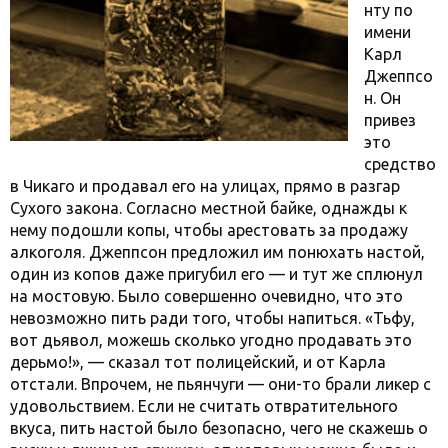
нту по
имени
Карл
Джеппсо
н. Он
привез
это
средство
в Чикаго и продавал его на улицах, прямо в разгар
Сухого закона. Согласно местной байке, однажды к
нему подошли копы, чтобы арестовать за продажу
алкоголя. Джеппсон предложил им понюхать настой,
один из копов даже пригубил его — и тут же сплюнул
на мостовую. Было совершенно очевидно, что это
невозможно пить ради того, чтобы напиться. «Тьфу,
вот дьявол, можешь сколько угодно продавать это
дерьмо!», — сказал тот полицейский, и от Карла
отстали. Впрочем, не пьянчуги — они-то брали ликер с
удовольствием. Если не считать отвратительного
вкуса, пить настой было безопасно, чего не скажешь о