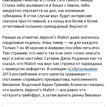
пивоварни Heileman и стопка того самого ликера.
Стопка либо выливается в бокал с пивом, либо
аккуратно опускается на дно, как маленькая
субмарина. В этом случае вкус будет интереснее:
сначала просто пивной, а к концу все более и более
отчетливый полынно-скипидарный. Вкуснота!
Раньше на этикетке Jeppson’s Malört даже значилась
горделивая подпись: «Наш ликер — не для каждого.
Только 1 из 49 мужчин в Америке способен пить его».
Тем страннее, что никто так и не смог точно описать
вкус и запах настойки. Сатирик Джон Ходжман как-то
сказал, что Malört «на вкус как стружка от карандаша
с привкусом инфаркта». В комедии
«Собутыльники»
2013 употребление этого напитка сравнивают с
глотанием сгоревшего презерватива, наполненного
бензином. Водочный барон Тремейн Аткинсон говорил,
что выпить Jeppson’s Malört — все равно что
«откусить грейпфрут, а затем выпить рюмку бензина».