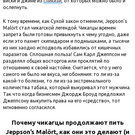
виски и джине из
спикизи
, от которых можно было и
ослепнуть.
К тому времени, как Сухой закон отменили, Jeppson’s
Malört стал чикагской легендой. Чикагцы времен
запрета были готовы привыкнуть к чему угодно, даже
если это пахнет скипидаром и подмышками, а тысячи
из них заодно исподволь избавились от кишечных
паразитов. Сплошная польза! Сам Карл Джеппсон не
разделял общих восторгов или проклятий по
отношению к своей настойке. Считается, что у него
самого не было ни вкуса, ни обоняния: то ли из-за
какой-то болезни, то ли из-за экстремального
количества табака, который выкуривал этот мужчина.
Так что когда бизнесмен Джордж Броуд предложил
Джеппсону выкупить права на его «средство», тот
мгновенно согласился.
Почему чикагцы продолжают пить
Jeppson’s Malört, как они это делают (и