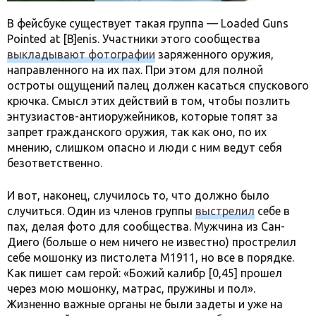
В фейсбуке существует такая группа — Loaded Guns
Pointed at [B]enis. Участники этого сообщества
выкладывают фотографии
заряженного оружия,
направленного на их пах. При этом для полной
остроты ощущений палец должен касаться спускового
крючка. Смысл этих действий в том, чтобы позлить
энтузиастов-антиоружейников, которые топят за
запрет гражданского оружия, так как оно, по их
мнению, слишком опасно и люди с ним ведут себя
безответственно.
И вот, наконец, случилось то, что должно было
случиться. Один из членов группы
выстрелил
себе в
пах, делая фото для сообщества. Мужчина из Сан-
Диего (больше о нем ничего не известно) прострелил
себе мошонку из пистолета M1911, но все в порядке.
Как пишет сам герой: «Божий калибр [0,45] прошел
через мою мошонку, матрас, пружины и пол».
Жизненно важные органы не были задеты и уже на