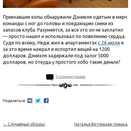
Приехавшие копы обнаружили Дэниеля одетым в мерч
команды с ног до головы и поедающим снеки из
запасов клуба. Разумеется, за все это он не заплатил
— просто нашел и использовал по повелению сердца.
Судя по всему, Недж жил в апартаментах
с 26 июля
и
за это время нажрал и испортил вещей на 1200
долларов. Дэниэля задержали под залог 5000
долларов, но откуда у простого хобо такие деньги?
5 комментариев
Поделиться:
Навигация по записям
←
Случайные обзоры:
Наталья Ветлицкая: певица,