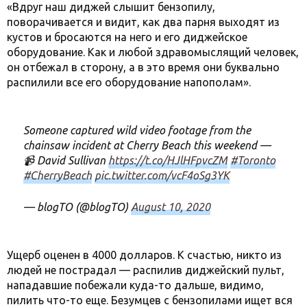
«Вдруг наш диджей слышит бензопилу,
поворачивается и видит, как два парня выходят из
кустов и бросаются на него и его диджейское
оборудование. Как и любой здравомыслящий человек,
он отбежал в сторону, а в это время они буквально
распилили все его оборудование напополам».
Someone captured wild video footage from the
chainsaw incident at Cherry Beach this weekend —
📹 David Sullivan
https://t.co/HJlHFpvcZM
#Toronto
#CherryBeach
pic.twitter.com/vcF4oSg3YK
— blogTO (@blogTO)
August 10, 2020
Ущерб оценен в 4000 долларов. К счастью, никто из
людей не пострадал — распилив диджейский пульт,
нападавшие побежали куда-то дальше, видимо,
пилить что-то еще. Безумцев с бензопилами ищет вся