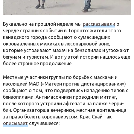
Буквально на прошлой неделе мы
рассказывали
о
череде странных событий в Торонто: жители этого
канадского города сообщают о сумасшедших
окровавленных мужиках в лесопарковой зоне,
которые устраивают махач на бензопилах и угрожают
бегунам и туристам. И вот у этой истории нашлось еще
более странное продолжение.
Местные участники группы по борьбе с масками и
изоляцией MAD ​​(«Матери против дистанцирования»)
сообщают о том, что подверглись нападению типов с
бензопилами. Антимасочники проводили митинг,
после которого устроили афтепати на пляже Черри-
бич. Организаторша вечеринки, местная воительница
за право болеть коронавирусом, Крис Скай так
описывает
случившееся: