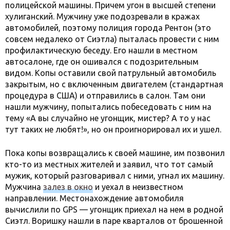
полицейской машины. Причем угон в высшей степени
хулиганский. Мужчину уже подозревали в кражах
автомобилей, поэтому полиция города Рентон (это
совсем недалеко от Сиэтла) пыталась провести с ним
профилактическую беседу. Его нашли в местном
автосалоне, где он ошивался с подозрительным
видом. Копы оставили свой патрульный автомобиль
закрытым, но с включенным двигателем (стандартная
процедура в США) и отправились в салон. Там они
нашли мужчину, попытались побеседовать с ним на
тему «А вы случайно не угонщик, мистер? А то у нас
тут таких не любят!», но он проигнорировал их и ушел.
Пока копы возвращались к своей машине, им позвонил
кто-то из местных жителей и заявил, что тот самый
мужик, который разговаривал с ними, угнал их машину.
Мужчина
залез в окно
и уехал в неизвестном
направлении. Местонахождение автомобиля
вычислили по GPS — угонщик приехал на нем в родной
Сиэтл. Воришку нашли в паре кварталов от брошенной