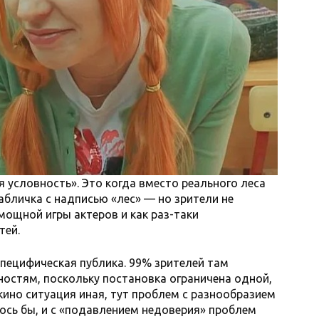
я условность». Это когда вместо реального леса
абличка с надписью «лес» — но зрители не
мощной игры актеров и как раз-таки
тей.
специфическая публика. 99% зрителей там
ностям, поскольку постановка ограничена одной,
кино ситуация иная, тут проблем с разнообразием
ось бы, и с «подавлением недоверия» проблем