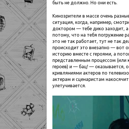
быть не должно. Но они есть.
Кинозрители в массе очень разные
ситуация, когда, например, смот
доктором — тебе дико заходит, а 
потому, что на тебя погружение 
это не так работает, тут не так д
происходит это внезапно — вот о
историю вместе с героями, а пот
представленным процессом (или 
героев) и — бац! — оказывается, 
кривляниями актеров по телевизору
актерам и сценаристам накосячить
улетучивается.