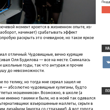
Подд
ючевой момент кроется в жизненном опыте, из-
 наоборот, начинает) срабатывать эффект
опробую раскрыть это очевидное, но такое яркое
НА
ериал отличный. Чудовищные, вечно курящие
vkon
асивая Оля Будилова — все на месте. Снималась
и школьные годы, так что антураж и прочие
ушу до невозможности.
 по телику, но тогда мне сериал зашел не
вая — абсолютно чудовищные хулиганы, будто
ПО
тпетых мошенников». Возможно, в школе (а
 они именно такими и были, но в моей так одевался
ьтернативщики: взъерошенные маллеты, серьги в
им дизайном (иногда со стразами!). А вот гопота