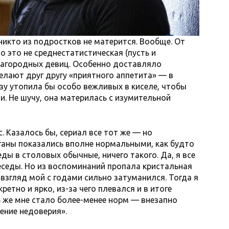
икто из подростков не матерится. Вообще. От
 это не среднестатистическая (пусть и
лагородных девиц. Особенно доставляло
елают друг другу «приятного аппетита» — в
у утопила бы особо вежливых в киселе, чтобы
и. Не шучу, она материлась с изумительной
. Казалось бы, сериал все тот же — но
ганы показались вполне нормальными, как будто
ды в столовых обычные, ничего такого. Да, я все
беседы. Но из воспоминаний пропала кристальная
и взгляд мой с годами сильно затуманился. Тогда я
етно и ярко, из-за чего плевался и в итоге
ь же мне стало более-менее норм — внезапно
ение недоверия».