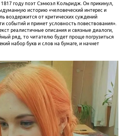
в 1817 году поэт Сэмюэл Кольридж. Он прикинул,
выдуманную историю «человеческий интерес и
ель воздержится от критических суждений
и событий и примет условность повествования».
текст реалистичные описания и связные диалоги,
йный ряд, то читателю будет проще погрузиться
екий набор букв и слов на бумаге, и начнет