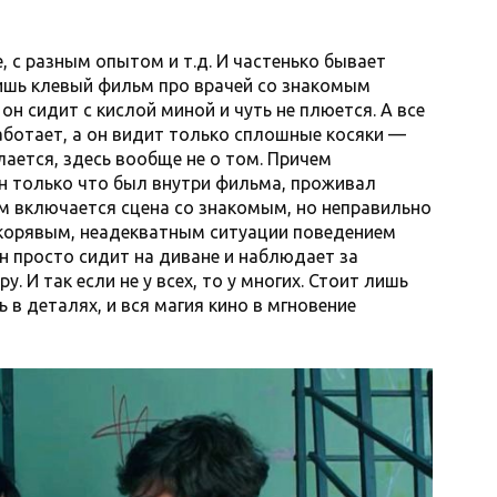
, с разным опытом и т.д. И частенько бывает
ришь клевый фильм про врачей со знакомым
он сидит с кислой миной и чуть не плюется. А все
работает, а он видит только сплошные косяки —
елается, здесь вообще не о том. Причем
н только что был внутри фильма, проживал
ом включается сцена со знакомым, но неправильно
корявым, неадекватным ситуации поведением
он просто сидит на диване и наблюдает за
. И так если не у всех, то у многих. Стоит лишь
 в деталях, и вся магия кино в мгновение