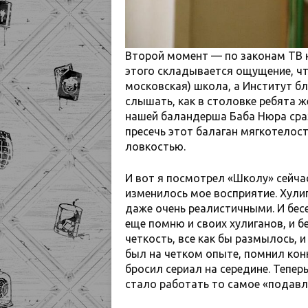
Второй момент — по законам ТВ н
этого складывается ощущение, что
московская) школа, а Институт б
слышать, как в столовке ребята ж
нашей баландерша Баба Нюра сраз
пресечь этот балаган мягкотелост
ловкостью.
И вот я посмотрел «Школу» сейчас
изменилось мое восприятие. Хули
даже очень реалистичными. И бесе
еще помню и своих хулиганов, и 
четкость, все как бы размылось, 
был на четком опыте, помнил конкр
бросил сериал на середине. Тепер
стало работать то самое «подавл