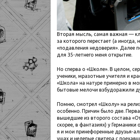
Вторая мысль, самая важная — кл
за которого перестает (а иногда,
«подавления недоверия». Далее п
для 35-летнего меня открытие.
Но сперва о «Школе». В целом, с
ученики, мразотные учителя и кр
«Школа» на натуре примерно в мо
бытовые мелочи взбудоражили д
Помню, смотрел «Школу» на релизе
особенно. Причин было две. Пер
вышедшие из второго состава «О
скорее, в фантазиях) у Германики
я и мои принефоренные друзья-ал
ушах и нелепые свитера с поехавш