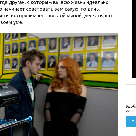
огда друган, с которым вы всю жизнь идеально
о начинает советовать вам какую-то дичь,
веты воспринимает с кислой миной, дескать, как
своем уме.
Удоб
день
По