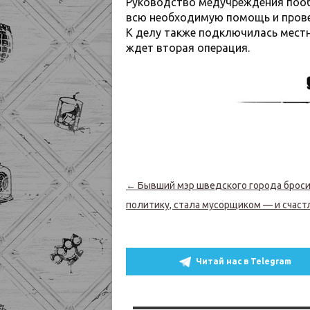
Руководство медучреждения пооб
всю необходимую помощь и прове
К делу также подключилась мест
ждет вторая операция.
Навигация по записям
←
Бывший мэр шведского города брос
политику, стала мусорщиком — и счаст
Читай нас в Telegram