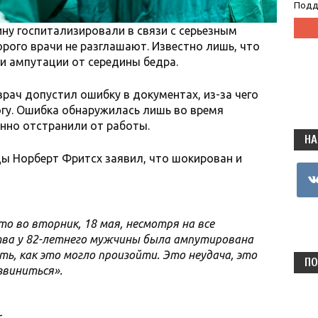
Подд
ину госпитализировали в связи с серьезным
рого врачи не разглашают. Известно лишь, что
и ампутации от середины бедра.
рач допустил ошибку в документах, из-за чего
огу. Ошибка обнаружилась лишь во время
менно отстранили от работы.
НА
ы Норберт Фритсх заявил, что шокирован и
vkon
о во вторник, 18 мая, несмотря на все
тва у 82-летнего мужчины была ампутирована
ь, как это могло произойти. Это неудача, это
ПО
звиниться».