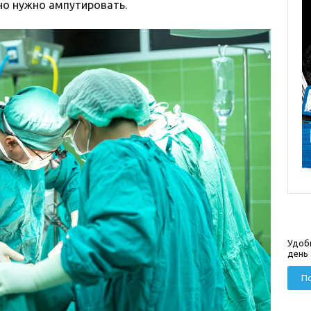
но нужно ампутировать.
Удоб
день
По