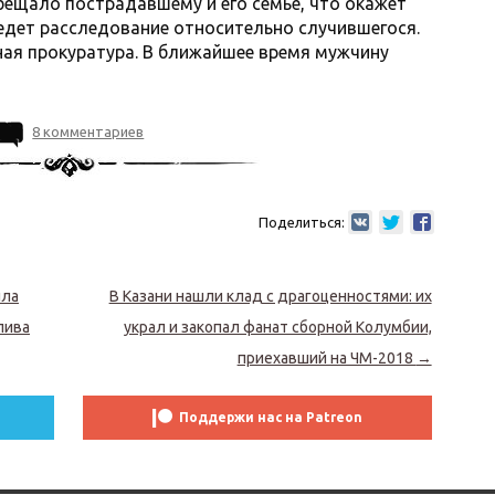
ещало пострадавшему и его семье, что окажет
дет расследование относительно случившегося.
ная прокуратура. В ближайшее время мужчину
8 комментариев
Поделиться:
ила
В Казани нашли клад с драгоценностями: их
лива
украл и закопал фанат сборной Колумбии,
приехавший на ЧМ-2018
→
Поддержи нас на Patreon