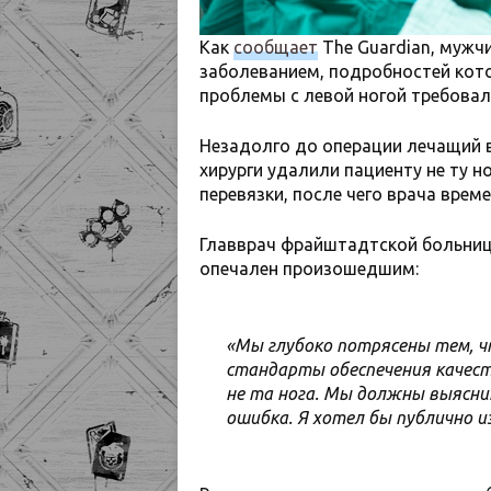
Как
сообщает
The Guardian, мужч
заболеванием, подробностей кото
проблемы с левой ногой требовал
Незадолго до операции лечащий в
хирурги удалили пациенту не ту н
перевязки, после чего врача вре
Главврач фрайштадтской больниц
опечален произошедшим:
«Мы глубоко потрясены тем, чт
стандарты обеспечения качес
не та нога. Мы должны выяснит
ошибка. Я хотел бы публично и