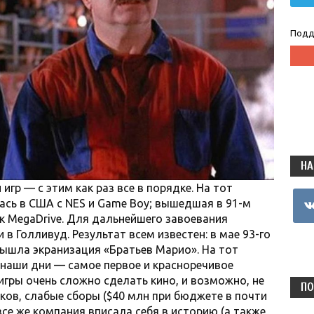
Подд
НА
игр — с этим как раз все в порядке. На тот
vkon
сь в США с NES и Game Boy; вышедшая в 91-м
к MegaDrive. Для дальнейшего завоевания
в Голливуд. Результат всем известен: в мае 93-го
вышла экранизация «Братьев Марио». На тот
 наши дни — самое первое и красноречивое
игры очень сложно сделать кино, и возможно, не
ПО
иков, слабые сборы ($40 млн при бюджете в почти
 все же компания вписала себя в историю (а также