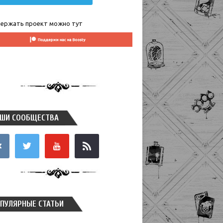
ержать проект можно тут
ШИ СООБЩЕСТВА
takte
twitter
youtube
rss
ПУЛЯРНЫЕ СТАТЬИ