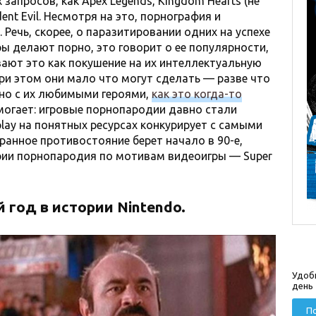
запросов, как Apex Legends, Kingdom Hearts (не
dent Evil. Несмотря на это, порнография и
Речь, скорее, о паразитировании одних на успехе
ры делают порно, это говорит о ее популярности,
вают это как покушение на их интеллектуальную
При этом они мало что могут сделать — разве что
рно с их любимыми героями,
как это когда-то
омогает: игровые порнопародии давно стали
lay на понятных ресурсах конкурирует с самыми
ранное противостояние берет начало в 90-е,
ории порнопародия по мотивам видеоигры — Super
 год в истории Nintendo.
Удоб
день
По