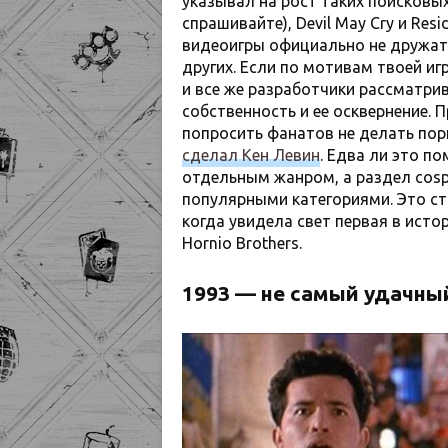
указывал на рост таких поисковых 
спрашивайте), Devil May Cry и Resi
видеоигры официально не дружат. 
других. Если по мотивам твоей иг
и все же разработчики рассматри
собственность и ее осквернение. 
попросить фанатов не делать по
сделал Кен Левин
. Едва ли это п
отдельным жанром, а раздел cosp
популярными категориями. Это ст
когда увидела свет первая в ист
Hornio Brothers.
1993 — не самый удачный