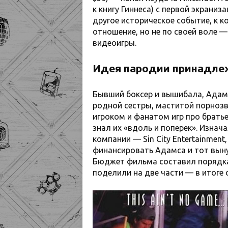
к книгу Гиннеса) с первой экрани
другое историческое событие, к 
отношение, но не по своей воле 
видеоигры.
Идея пародии принадлеж
Бывший боксер и вышибала, Адамс
родной сестры, маститой порноз
игроком и фанатом игр про брать
знал их «вдоль и поперек». Изна
компании — Sin City Entertainmen
финансировать Адамса и тот выну
Бюджет фильма составил порядка
поделили на две части — в итоге