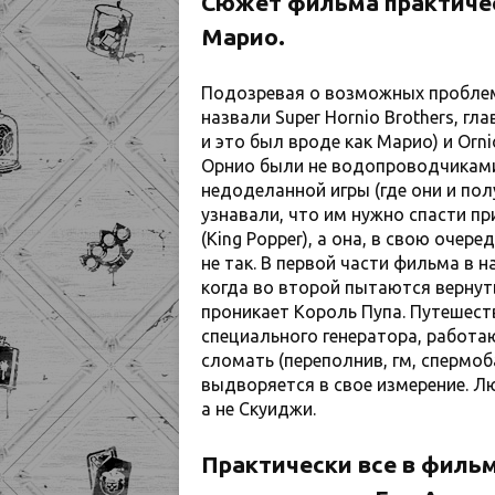
Сюжет фильма практичес
Марио.
Подозревая о возможных проблем
назвали Super Hornio Brothers, гл
и это был вроде как Марио) и Ornio
Орнио были не водопроводчиками
недоделанной игры (где они и по
узнавали, что им нужно спасти при
(King Popper), а она, в свою очер
не так. В первой части фильма в 
когда во второй пытаются вернут
проникает Король Пупа. Путешес
специального генератора, работаю
сломать (переполнив, гм, спермоб
выдворяется в свое измерение. Л
а не Скуиджи.
Практически все в филь