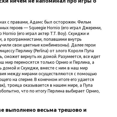
ки ничем не напоминал про игры о
ах с правами, Адамс был осторожен. Фильм
авных героев — Squeegie Hornio (его играл Джереми,
 Hornio (его играл актер T.T. Boy). Скуиджи и
, а программистами, попавшими внутрь
лучили свои цветные комбинезоны). Далее герои
нцессу Перлину (Perlina) от злого Короля Пупа
едь, сможет вернуть их домой. Разумеется, все идет
наш мир переносятся только Орнио и Перлина, а
ь домой и Скуиджи, вместе с ним в наш мир
твия между мирами осуществляются с помощью
щего на сперме. В конечном итоге его удается
ак), троица оказывается в нашем мире, а Пупа
юбопытно, что по итогу Перлина выбирает Орнио,
ме выполнено весьма трешово и