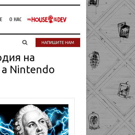
Е
О НАС
НАПИШИТЕ НАМ
одия на
а Nintendo