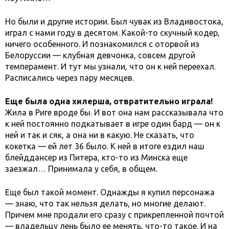
Но были и другие истории. Был чувак из Владивостока,
играл с нами году в десятом. Какой-то скучный кодер,
ничего особенного. И познакомился с оторвой из
Белоруссии — клубная девчонка, совсем другой
темперамент. И тут мы узнали, что он к ней переехал.
Расписались через пару месяцев.
Еще была одна хилерша, отвратительно играла!
Жила в Риге вроде бы. И вот она нам рассказывала что
к ней постоянно подкатывает в игре один бард — он к
ней и так и сяк, а она ни в какую. Не сказать, что
кокетка — ей лет 36 было. К ней в итоге ездил наш
блейддансер из Питера, кто-то из Минска еще
заезжал… Принимала у себя, в общем.
Еще был такой момент. Однажды я купил персонажа
— знаю, что так нельзя делать, но многие делают.
Причем мне продали его сразу с прикрепленной почтой
— владельцу лень было ее менять, что-то такое. И на