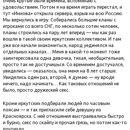
очень крутые были времена, вспоминаю с
удовольствием. Потом я на время играть перестал, и
тут «Иннова» открыла сервера, взрыв на всю Россию.
Мы вернулись в игру. Собирались большие кланы с
игроками со всего СНГ, по несколько сотен человек,
планы строились на пару лет вперед — мы как раз
вошли в такой своим иркутским коллективом. И там
уже все начали знакомиться, народ уединялся на
отдельных каналах… Меня в какой-то момент тоже
заинтересовала одна девочка, тихая, необщительная,
просто так не достучишься. Со временем достучался,
увиделись — оказалось, она меня на 8 лет старше.
Увиделись один раз, второй, я думаю — ну вроде
ничего, надо начинать… Как таковых отношений не
было, просто дружеский секс.
Кроме иркутских подбирали людей по часовым
поясам — и так пригласили себе девушку из
Красноярска. С ней отношения выстраивались быстро
и бурно, секс по скайпу и прочая грязь, но потом как-то
поутихло…