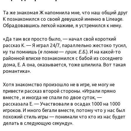
Та же знакомая Ж напомнила мне, что наш общий друг
К познакомился со своей девушкой именно в Lineage.
Обрадовавшись легкой наживе, я устремился к нему.
«Да там все просто было, — начал свой короткий
рассказ К. — Я играл 24/7, параллельно жестоко тусил,
ну ты помнишь (
я помню
—
прим. Е.Б.
). И на какой-то
районной вписке познакомился с бабой из соседнего
дома, Е. А она, оказывается, тоже шпилила. Вот такая
романтика».
Хотя знакомство произошло не в игре, не могу не
привести рассказ второй стороны. «Играли прямо
вместе , и иногда не спали по двое суток, —
рассказала Е. — Участвовали в осадах 1000 на 1000
игроков. И много бегали вместе, потому что у нас был
похожий стиль игры — понимали что кто из нас будет
делать в следующую секунду».