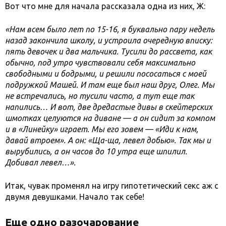
Вот что мне для начала рассказала одна из них, Ж:
«Нам всем было лет по 15-16, я буквально пару недель
назад закончила школу, и устроила очередную вписку:
пять девочек и два мальчика. Тусили до рассвета, как
обычно, под утро чувствовали себя максимально
свободными и бодрыми, и решили пососаться с моей
подружкой Машей. И там еще был наш друг, Олег. Мы
не встречались, но тусили часто, а тут еще так
напились… И вот, две дредастые дивы в скейтерских
шмотках целуются на диване — а он сидит за компом
и в «Линейку» играет. Мы его зовем — «Иди к нам,
давай втроем». А он: «Ща-ща, левел добью». Так мы и
вырубились, а он часов до 10 утра еще шпилил.
Добивал левел…».
Итак, чувак променял на игру гипотетический секс аж с
двумя девушками. Начало так себе!
Еще одно разочарование