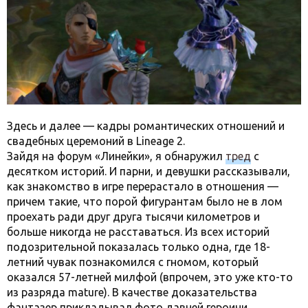
Здесь и далее — кадры романтических отношений и
свадебных церемоний в Lineage 2.
Зайдя на форум «Линейки», я обнаружил
тред
с
десятком историй. И парни, и девушки рассказывали,
как знакомство в игре перерастало в отношения —
причем такие, что порой фигурантам было не в лом
проехать ради друг друга тысячи километров и
больше никогда не расставаться. Из всех историй
подозрительной показалась только одна, где 18-
летний чувак познакомился с гномом, который
оказался 57-летней милфой (впрочем, это уже кто-то
из разряда mature). В качестве доказательства
фантазер прикладывал фото давней героини