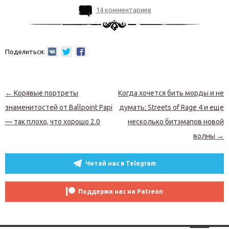
14 комментариев
Поделиться:
Навигация по записям
←
Корявые портреты
Когда хочется бить морды и не
знаменитостей от Ballpoint Papi
думать: Streets of Rage 4 и еще
— так плохо, что хорошо 2.0
несколько битэмапов новой
волны
→
Читай нас в Telegram
Поддержи нас на Patreon