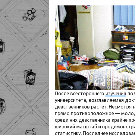
После всестороннего
изучения
пол
университета, возглавляемая до
девственников растет. Несмотря 
прямо противоположное — молоде
среди них девственника крайне 
широкий масштаб и продемонстр
статистику. Последнее исследован