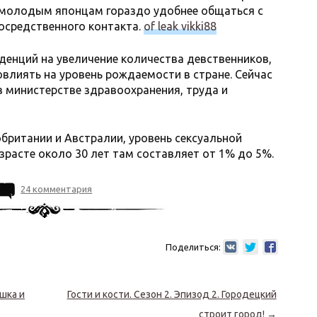
е молодым японцам гораздо удобнее общаться с
средственного контакта.
of leak vikki88
денций на увеличение количества девственников,
влиять на уровень рождаемости в стране. Сейчас
 министерстве здравоохранения, труда и
обритании и Австралии, уровень сексуальной
зрасте около 30 лет там составляет от 1% до 5%.
24 комментария
Поделиться:
шка и
Гости и кости. Сезон 2. Эпизод 2. Городецкий
строит город!
→