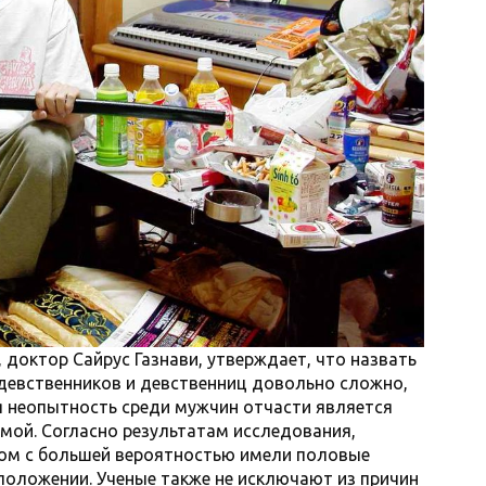
доктор Сайрус Газнави, утверждает, что назвать
девственников и девственниц довольно сложно,
ая неопытность среди мужчин отчасти является
мой. Согласно результатам исследования,
ом с большей вероятностью имели половые
положении. Ученые также не исключают из причин