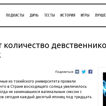
ПОДКАСТЫ
ДИЧЬ
ТЕСТЫ
ИСТОРИЯ
ИГРЫ
ЛУЧШЕ
т количество девственник
к
Поделиться:
еные из токийского университета провели
 что в Стране восходящего солнца увеличилось
огда не занимавшихся вагинальным сексом с
в сегодня каждый десятый японец под тридцать