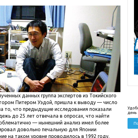
ученных данных группа экспертов из Токийского
ктором Питером Уэдой, пришла к выводу — число
Удоб
на то, что предыдущие исследования показали
день
жь до 25 лет отвечала в опросах, что найти
проблематично — нынешний анализ имел более
По
ировал довольно печальную для Японии
ие на таком уровне проводилось в 1992 году.