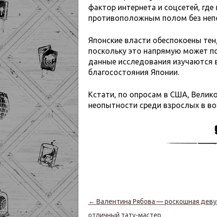
фактор интернета и соцсетей, гд
противоположным полом без непо
Японские власти обеспокоены тен
поскольку это напрямую может по
данные исследования изучаются в
благосостояния Японии.
Кстати, по опросам в США, Велик
неопытности среди взрослых в во
Навигация по записям
←
Валентина Рябова — роскошная деву
отличный тату-мастер