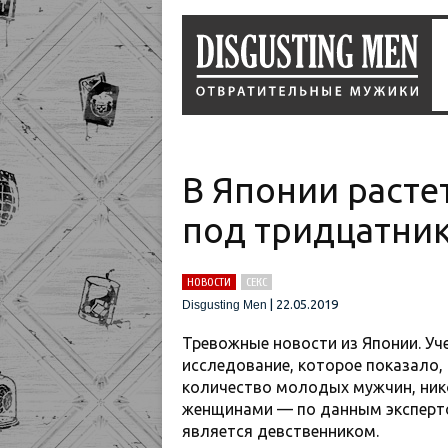
В Японии расте
под тридцатни
НОВОСТИ
СЕКС
|
22.05.2019
Disgusting Men
Тревожные новости из Японии. Уч
исследование, которое показало,
количество молодых мужчин, ник
женщинами — по данным эксперто
является девственником.