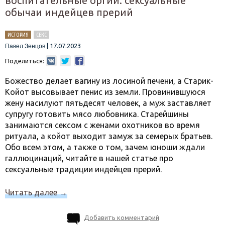
воспитательные оргии: сексуальные
обычаи индейцев прерий
ИСТОРИЯ
СЕКС
|
17.07.2023
Павел Зенцов
Поделиться:
Божество делает вагину из лосиной печени, а Старик-
Койот высовывает пенис из земли. Провинившуюся
жену насилуют пятьдесят человек, а муж заставляет
супругу готовить мясо любовника. Старейшины
занимаются сексом с женами охотников во время
ритуала, а койот выходит замуж за семерых братьев.
Обо всем этом, а также о том, зачем юноши ждали
галлюцинаций, читайте в нашей статье про
сексуальные традиции индейцев прерий.
Читать далее
→
Добавить комментарий