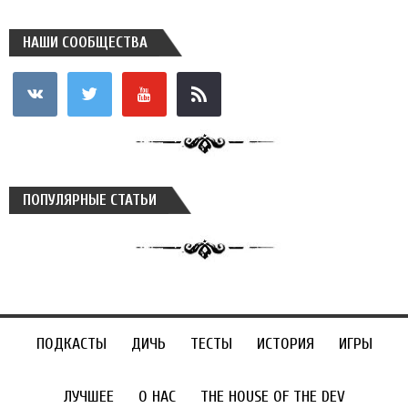
НАШИ СООБЩЕСТВА
vkontakte
twitter
youtube
rss
ПОПУЛЯРНЫЕ СТАТЬИ
ПОДКАСТЫ
ДИЧЬ
ТЕСТЫ
ИСТОРИЯ
ИГРЫ
ЛУЧШЕЕ
О НАС
THE HOUSE OF THE DEV