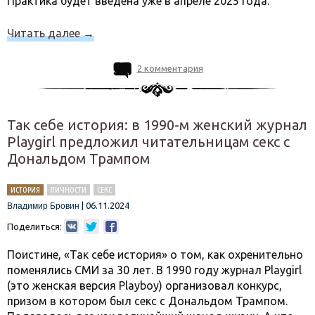
Практика будет введена уже в апреле 2025 года.
Читать далее
→
2 комментария
Так себе история: в 1990-м женский журнал
Playgirl предложил читательницам секс с
Дональдом Трампом
ИСТОРИЯ
ЛИЧНОСТИ
СЕКС
|
06.11.2024
Владимир Бровин
Поделиться:
Поистине, «Так себе история» о том, как охренительно
поменялись СМИ за 30 лет. В 1990 году журнал Playgirl
(это женская версия Playboy) организовал конкурс,
призом в котором был секс с Дональдом Трампом.