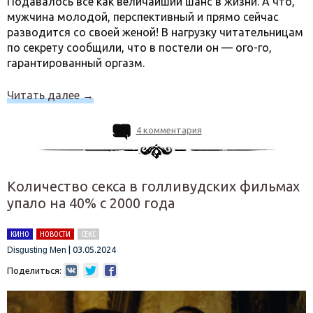
Подавалось все как величайший шанс в жизни. А что,
мужчина молодой, перспективный и прямо сейчас
разводится со своей женой! В нагрузку читательницам
по секрету сообщили, что в постели он — ого-го,
гарантированный оргазм.
Читать далее
→
4 комментария
Количество секса в голливудских фильмах
упало на 40% с 2000 года
КИНО
НОВОСТИ
СЕКС
|
03.05.2024
Disgusting Men
Поделиться: