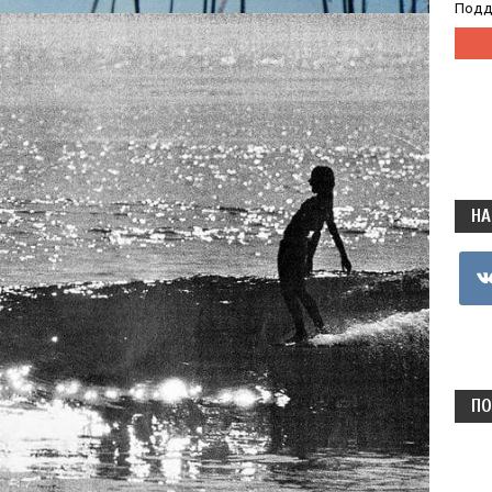
Подд
НА
vkon
ПО