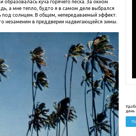
и образовалась куча горячего песка. За окном
дь, а мне тепло, будто я в самом деле выбрался
сь под солнцем. В общем, непередаваемый эффект.
то незаменим в преддверии надвигающейся зимы.
Удоб
день
По