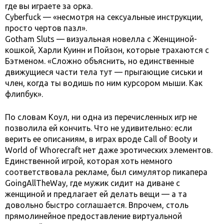
где вы играете за орка.
Cyberfuck — «несмотря на сексуальные инструкции,
просто чертов пазл».
Gotham Sluts — визуальная новелла c Женщиной-
кошкой, Харли Куинн и Пойзон, которые трахаются с
Бэтменом. «Сложно объяснить, но единственные
движущиеся части тела тут — прыгающие сиськи и
член, когда ты водишь по ним курсором мыши. Как
флипбук».
По словам Коул, ни одна из перечисленных игр не
позволила ей кончить. Что не удивительно: если
верить ее описаниям, в играх вроде Call of Booty и
World of Whorecraft нет даже эротических элементов.
Единственной игрой, которая хоть немного
соответствовала рекламе, был симулятор пикапера
GoingAllTheWay, где мужик сидит на диване с
женщиной и предлагает ей делать вещи — а та
довольно быстро соглашается. Впрочем, столь
прямолинейное предоставление виртуальной