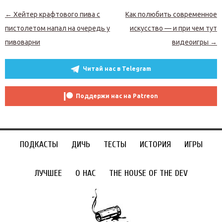
Навигация по записям
←
Хейтер крафтового пива с
Как полюбить современное
пистолетом напал на очередь у
искусство — и при чем тут
пивоварни
видеоигры
→
Читай нас в Telegram
Поддержи нас на Patreon
ПОДКАСТЫ
ДИЧЬ
ТЕСТЫ
ИСТОРИЯ
ИГРЫ
ЛУЧШЕЕ
О НАС
THE HOUSE OF THE DEV