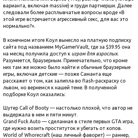
варианта, включая massive) и груди партнерши. Далее
следовали более расплывчатые вопросы вроде «В
этой игре встречается агрессивный секс, для вас это
нормально?».
В конечном итоге Коул вынесло на платную подписку
сайта под названием MyGamerVault, где за $39.95 она
на месяц получила доступ к
играм для взрослых
.
Разумеется, браузерным. Примечательно, что кроме
них там же можно было найти и обычные браузерные
игры, включая детские — позже Саманта еще
расскажет о том, как залипла во flash-раскраску со
львом, но вернемся к нашей теме. В полученной
подборке Коул оказались:
Шутер Call of Booty — настолько плохой, что автор не
выдержала в нем и пяти минут.
Grand Fuck Auto — сделанная в стиле первых GTA игра,
где нужно возить проституток и убегать от копов.
World of Whorecraft (наш личный фаворит) — раннер,