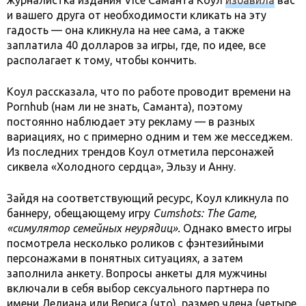
журналистка издания Vice Саманта Коул
избавила
вас
и вашего друга от необходимости кликать на эту
гадость — она кликнула на нее сама, а также
заплатила 40 долларов за игры, где, по идее, все
располагает к тому, чтобы кончить.
Коул рассказала, что по работе проводит времени на
Pornhub (нам ли не знать, Саманта), поэтому
постоянно наблюдает эту рекламу — в разных
вариациях, но с примерно одним и тем же месседжем.
Из последних трендов Коул отметила персонажей
сиквела «Холодного сердца», Эльзу и Анну.
Зайдя на соответствующий ресурс, Коул кликнула по
баннеру, обещающему игру
Cumshots: The Game,
«симулятор семейных неурядиц».
Однако вместо игры
посмотрела несколько роликов с фэнтезийными
персонажами в понятных ситуациях, а затем
заполнила анкету. Вопросы анкеты для мужчины
включали в себя выбор сексуального партнера по
имени Лелиана или Вериса (что), размер члена (четыре