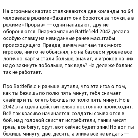
На огромных картах сталкиваются две команды по 64
человека: в режиме «Захват» они борются за точки, а в
режиме «Прорыв» — одни нападают, другие
обороняются. Пиар-кампания Battlefield 2042 делала
особую ставку на невиданные ранее масштабы
происходящего. Правда, зачем матчам так много
игроков, никто не объяснял, но на базовом уровне всё
логично: карты стали больше, значит, и игроков на них
надо закинуть побольше, так ведь? На деле же баланс
так не работает.
Про Battlefield и раньше шутили, что эта игра о том,
как ты бежишь по полю пять минут, тебя снимает
снайпер и ты опять бежишь по полю пять минут. Но в
2042 эта сцена действительно постоянно происходит.
Всё так красиво начинается: солдаты срываются в
бой, над головой свистят истребители, танки месят
грязь, все бегут, орут, вот сейчас будет эпик! Но вот ты
бежишь минуту, две, десять, а эпика всё не видать —