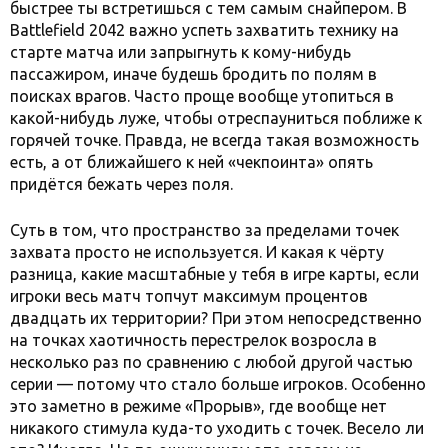
быстрее ты встретишься с тем самым снайпером. В
Battlefield 2042 важно успеть захватить технику на
старте матча или запрыгнуть к кому-нибудь
пассажиром, иначе будешь бродить по полям в
поисках врагов. Часто проще вообще утопиться в
какой-нибудь луже, чтобы отреспауниться поближе к
горячей точке. Правда, не всегда такая возможность
есть, а от ближайшего к ней «чекпоинта» опять
придётся бежать через поля.
Суть в том, что пространство за пределами точек
захвата просто не используется. И какая к чёрту
разница, какие масштабные у тебя в игре карты, если
игроки весь матч топчут максимум процентов
двадцать их территории? При этом непосредственно
на точках хаотичность перестрелок возросла в
несколько раз по сравнению с любой другой частью
серии — потому что стало больше игроков. Особенно
это заметно в режиме «Прорыв», где вообще нет
никакого стимула куда-то уходить с точек. Весело ли