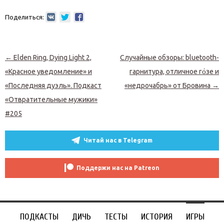
Поделиться:
Навигация по записям
←
Elden Ring, Dying Light 2,
Случайные обзоры: bluetooth-
«Красное уведомление» и
гарнитура, отличное го́зе и
«Последняя дуэль». Подкаст
«недрочабрь» от Бровина
→
«Отвратительные мужики»
#205
Читай нас в Telegram
Поддержи нас на Patreon
ПОДКАСТЫ
ДИЧЬ
ТЕСТЫ
ИСТОРИЯ
ИГРЫ