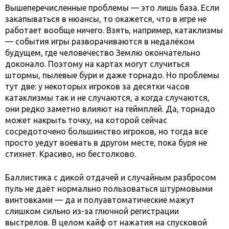
Вышеперечисленные проблемы — это лишь база. Если
закапываться в нюансы, то окажется, что в игре не
работает вообще ничего. Взять, например, катаклизмы
— события игры разворачиваются в недалёком
будущем, где человечество Землю окончательно
доконало. Поэтому на картах могут случиться
штормы, пылевые бури и даже торнадо. Но проблемы
тут две: у некоторых игроков за десятки часов
катаклизмы так и не случаются, а когда случаются,
они редко заметно влияют на геймплей. Да, торнадо
может накрыть точку, на которой сейчас
сосредоточено большинство игроков, но тогда все
просто уедут воевать в другом месте, пока буря не
стихнет. Красиво, но бестолково.
Баллистика с дикой отдачей и случайным разбросом
пуль не даёт нормально пользоваться штурмовыми
винтовками — да и полуавтоматические мажут
слишком сильно из-за глючной регистрации
выстрелов. В целом кайф от нажатия на спусковой