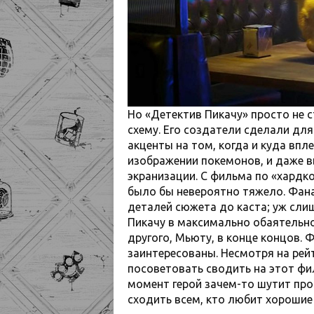
Но «Детектив Пикачу» просто не 
схему. Его создатели сделали дл
акценты на том, когда и куда впл
изображении покемонов, и даже 
экранизации. С фильма по «хардк
было бы невероятно тяжело. Фанат
деталей сюжета до каста; уж сли
Пикачу в максимально обаятельно
другого, Мьюту, в конце концов.
заинтересованы. Несмотря на рейт
посоветовать сводить на этот фи
момент герой зачем-то шутит про
сходить всем, кто любит хорошие 