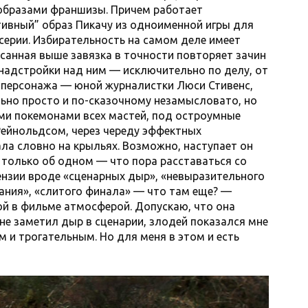
образами франшизы. Причем работает
тивный” образ Пикачу из одноименной игры для
 серии. Избирательность на самом деле имеет
исанная выше завязка в точности повторяет зачин
 надстройки над ним — исключительно по делу, от
 персонажа — юной журналистки Люси Стивенс,
льно просто и по-сказочному незамысловато, но
ми покемонами всех мастей, под остроумные
-Рейнольдсом, через череду эффектных
а словно на крыльях. Возможно, наступает он
только об одном — что пора расставаться со
ензии вроде «сценарных дыр», «невыразительного
ания», «слитого финала» — что там еще? —
й в фильме атмосферой. Допускаю, что она
 не заметил дыр в сценарии, злодей показался мне
и трогательным. Но для меня в этом и есть