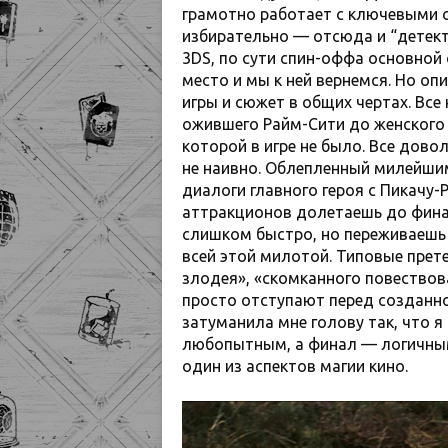
грамотно работает с ключевыми 
избирательно — отсюда и “детек
3DS, по сути спин-оффа основной
место и мы к ней вернемся. Но оп
игры и сюжет в общих чертах. Все
ожившего Райм-Сити до женского
которой в игре не было. Все дово
не наивно. Облепленный милейши
диалоги главного героя с Пикачу
аттракционов долетаешь до финал
слишком быстро, но переживаешь 
всей этой милотой. Типовые прет
злодея», «скомканного повествов
просто отступают перед созданно
затуманила мне голову так, что я
любопытным, а финал — логичным 
один из аспектов магии кино.