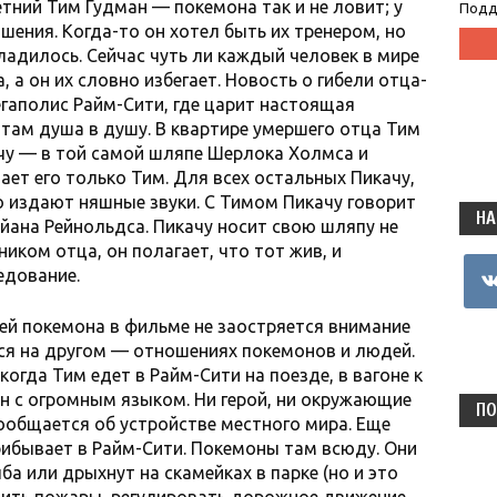
етний Тим Гудман — покемона так и не ловит; у
Подд
шения. Когда-то он хотел быть их тренером, но
аладилось. Сейчас чуть ли каждый человек в мире
, а он их словно избегает. Новость о гибели отца-
гаполис Райм-Сити, где царит настоящая
там душа в душу. В квартире умершего отца Тим
ачу — в той самой шляпе Шерлока Холмса и
ет его только Тим. Для всех остальных Пикачу,
о издают няшные звуки. С Тимом Пикачу говорит
НА
айана Рейнольдса. Пикачу носит свою шляпу не
иком отца, он полагает, что тот жив, и
vkon
едование.
ей покемона в фильме не заостряется внимание
тся на другом — отношениях покемонов и людей.
когда Тим едет в Райм-Сити на поезде, в вагоне к
н с огромным языком. Ни герой, ни окружающие
ПО
сообщается об устройстве местного мира. Еще
рибывает в Райм-Сити. Покемоны там всюду. Они
ба или дрыхнут на скамейках в парке (но и это