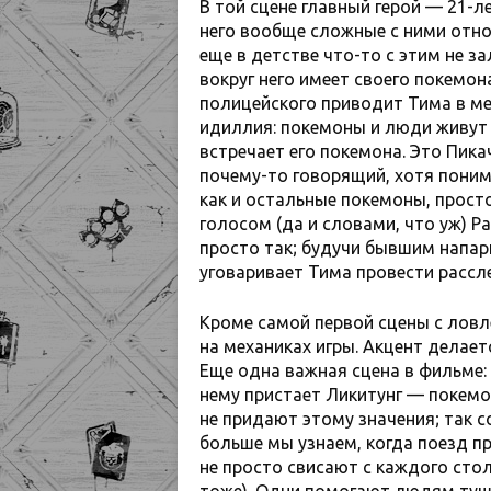
В той сцене главный герой — 21-л
него вообще сложные с ними отно
еще в детстве что-то с этим не з
вокруг него имеет своего покемона
полицейского приводит Тима в ме
идиллия: покемоны и люди живут 
встречает его покемона. Это Пик
почему-то говорящий, хотя понима
как и остальные покемоны, прост
голосом (да и словами, что уж) Р
просто так; будучи бывшим напарн
уговаривает Тима провести рассл
Кроме самой первой сцены с ловл
на механиках игры. Акцент делае
Еще одна важная сцена в фильме: 
нему пристает Ликитунг — покемо
не придают этому значения; так 
больше мы узнаем, когда поезд п
не просто свисают с каждого стол