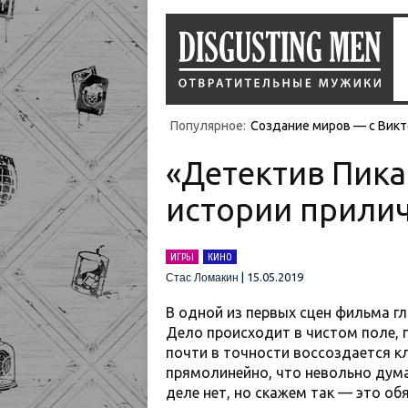
Популярное:
Создание миров — с Викт
«Детектив Пика
истории прилич
ИГРЫ
КИНО
|
15.05.2019
Стас Ломакин
В одной из первых сцен фильма гл
Дело происходит в чистом поле, 
почти в точности воссоздается к
прямолинейно, что невольно дума
деле нет, но скажем так — это о