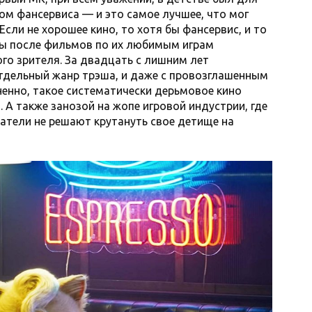
ом фансервиса — и это самое лучшее, что мог
 Если не хорошее кино, то хотя бы фансервис, и то
аты после фильмов по их любимым играм
ого зрителя. За двадцать с лишним лет
отдельный жанр трэша, и даже с провозглашенным
ненно, такое систематически дерьмовое кино
 А также занозой на жопе игровой индустрии, где
датели не решают крутануть свое детище на