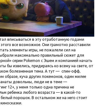
стал вписываться в эту отработанную годами
я этого все возможное. Они грамотно расставили
етать элементы игры, не пожалели сил на
выбрали максимально правильный сюжет для
орной» серии Pokemon с Эшем и компанией начать
ы бы извелись, придираясь ко всему на свете, от
шком болезненная тема. А тут — спин-офф,
м образе, куча других покемонов, один милее
 Фанаты довольны, люди не в теме —
инг 12+, у меня только одна причина не
льм ребенка любого возраста — в какой-то
 белый порошок. В остальном же на него стоит
киносказки.