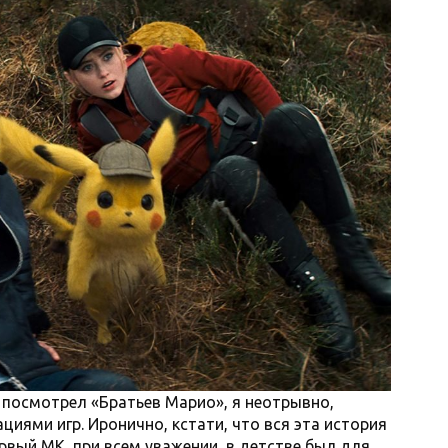
я посмотрел «Братьев Марио», я неотрывно,
ациями игр. Иронично, кстати, что вся эта история
ервый MK, при всем уважении, в детстве был для