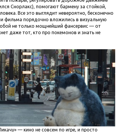
ить пожары, регулировать дорожное движение
ился Снорлакс), помогают бармену за стойкой,
ловека. Все это выглядит невероятно, бесконечно
ли фильма порядочно вложились в визуальную
 собой не только мощнейший фансервис — от
нет даже тот, кто про покемонов и знать не
качу» — кино не совсем по игре, и просто