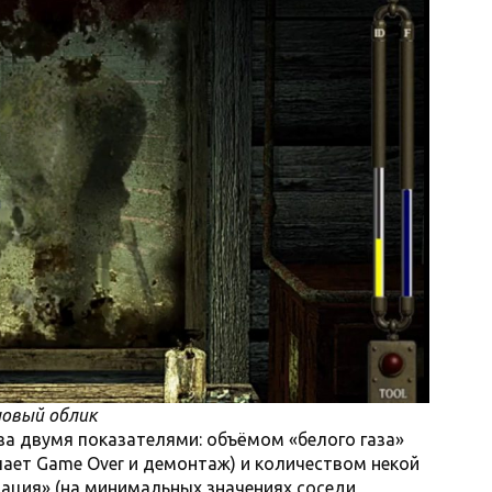
новый облик
а двумя показателями: объёмом «белого газа»
пает Game Over и демонтаж) и количеством некой
ация» (на минимальных значениях соседи