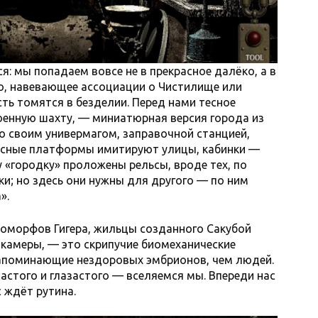
: мы попадаем вовсе не в прекрасное далёко, а в
о, навевающее ассоциации о Чистилище или
ть томятся в безделии. Перед нами тесное
оенную шахту, — миниатюрная версия города из
о своим универмагом, заправочной станцией,
Тесные платформы имитируют улицы, кабинки —
 «городку» проложены рельсы, вроде тех, по
и; но здесь они нужны для другого — по ним
».
номорфов Гигера, жильцы созданного Сакубой
камеры, — это скрипучие биомеханические
апоминающие нездоровых эмбрионов, чем людей.
астого и глазастого — вселяемся мы. Впереди нас
 ждёт рутина.