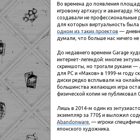
Во времена до появления площад
игровому артхаусу и авангарду. 
создавали не профессиональные 
для которых виртуальность была 
одном из таких проектов
— дневн
думали, что больше нас ничего не
До недавнего времени Garage ху
интернет-легендой: многие энтуз
скриншоты, но трогали руками — 
для PC и «Маков» в 1999-м году с
диски редко всплывали на онлайн
большинства желающих игра оста
физической копии не публиковал G
Лишь в 2014-м один из энтузиас
экземпляр за 770$ и выложил сод
Abandonware
, — игроки специфич
японского художника.