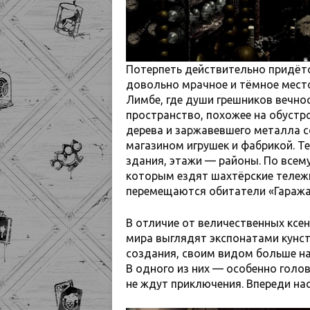
Потерпеть действительно придётся
довольно мрачное и тёмное мест
Лимбе, где души грешников вечнос
пространство, похожее на обустр
дерева и заржавевшего металла с
магазином игрушек и фабрикой. 
здания, этажи — районы. По всему
которым ездят шахтёрские тележк
перемещаются обитатели «Гаража
В отличие от величественных ксе
мира выглядят экспонатами кунст
создания, своим видом больше н
В одного из них — особенно голов
не ждут приключения. Впереди нас