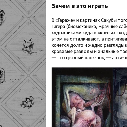
Зачем в это играть
В «Гараже» и картинах Сакубы тог
Гигера (биомеханика, мрачные са
художниками куда важнее их сходс
этом не отталкивают, а притягива
хочется долго и жадно разглядыв
кровавые разводы и анальные трещ
— это грязный панк-рок, — анти-э