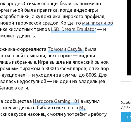
ок вроде «Стима» японцы были главными по
Нормальной была практика, когда видеоигры
разработчики, а художники широкого профиля,
новой творческой средой. Когда-то
мы писали об
ике кислотных трипов
LSD: Dream Emulator
— и
 может удивить.
дожника-сюрреалиста
Томоми Сакубы
была
иасты о ней слышали, некоторые — видели
лишь избранные. Игра вышла на японский рынок
кромным тиражом в 3000 экземпляров; с тех пор
-аукционах — и уходили за суммы до 800$. Для
валась недоступной — ни один из владельцев
arage в сети.
тов сообщества
Hardcore Gaming 101
выкупил
Удоб
день
ержение диска в библиотеке софта
My
еских вкусов наконец смогли употребить работу
По