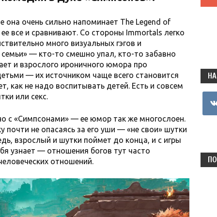
е она очень сильно напоминает The Legend of
ой ее все и сравнивают. Со стороны Immortals легко
ействительно много визуальных гэгов и
семьи» — кто-то смешно упал, кто-то забавно
тает и взрослого ироничного юмора про
етьми — их источником чаще всего становится
НА
т, как не надо воспитывать детей. Есть и совсем
ки или секс.
vkon
но с «Симпсонами» — ее юмор так же многослоен.
у почти не опасаясь за его уши — «не свои» шутки
едь, взрослый и шутки поймет до конца, и с игры
себя узнает — отношения богов тут часто
ПО
человеческих отношений.