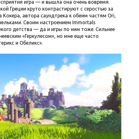
осприятия игра — и вышла она очень вовремя.
кой Греции круто контрастируют с серостью за
 Кокера, автора саундтрека к обеим частям Ori,
нельками. Своим настроением Immortals
ого детства — да и игры по ним тоже. Сильнее
снеевским «Геркулесом», но мне еще часто
терикс и Обеликс».