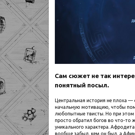
Сам сюжет не так интере
понятный посыл.
Центральная история не плоха — 
начальную мотивацию, чтобы пом
любопытные твисты. Но при этом 
просто обратил богов во что-то ж
уникального характера. Афродита
вообще забыл, кем он был, а Афин