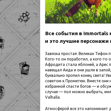
Все события в Immortal
и это лучшие персонажи в
Завязка простая. Великан Тифон п
Кого-то он поработил, а кого-то
Афродита стала яблоней, а Арес п
навещал Аида и они ушли в запой
буквально пропил конец света! Ув
советом к Прометею. Вместе они
избранной спасти богов — и обсу
случае — пол можно выбрать, имя п
Valhalla.
Атмосферой все это напоминает д