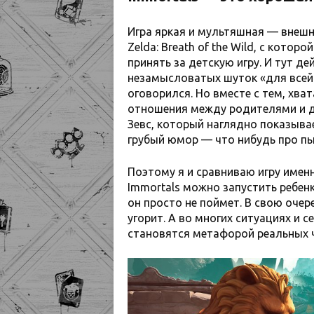
Игра яркая и мультяшная — внешн
Zelda: Breath of the Wild, с котор
принять за детскую игру. И тут д
незамысловатых шуток «для всей 
оговорился. Но вместе с тем, хва
отношения между родителями и д
Зевс, который наглядно показывае
грубый юмор — что нибудь про пыт
Поэтому я и сравниваю игру имен
Immortals можно запустить ребенк
он просто не поймет. В свою очер
угорит. А во многих ситуациях и 
становятся метафорой реальных 