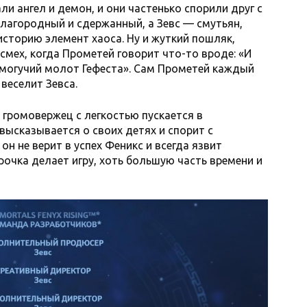
и ангел и демон, и они частенько спорили друг с
благородный и сдержанный, а Зевс — смутьян,
историю элемент хаоса. Ну и жуткий пошляк,
смех, когда Прометей говорит что-то вроде: «И
 могучий молот Гефеста». Сам Прометей каждый
 веселит Зевса.
громовержец с легкостью пускается в
высказывается о своих детях и спорит с
он не верит в успех Феникс и всегда язвит
рочка делает игру, хоть большую часть времени и