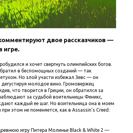
s комментируют двое рассказчиков —
 игре.
робудился и хочет свергнуть олимпийских богов.
 обратил в беспомощных созданий — так
етухом. Но злой участи избежал Зевс — он
, дегустируя молодое вино. Громовержец
идев, что творится в Греции, он обратился за
 наблюдают за судьбой воительницы Феникс,
ждают каждый ее шаг. Но воительница она в моем
ри этом не поменяется, как в Assassin’s Creed:
ревнюю игру Питера Молинье Black & White 2 —