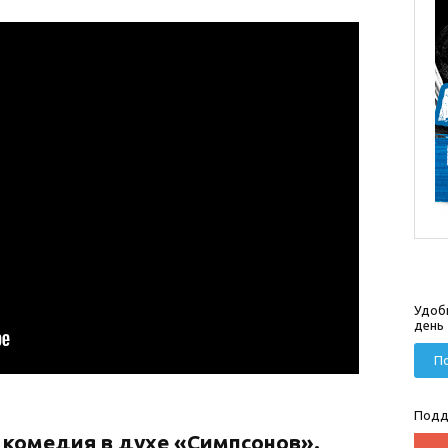
Удоб
день
По
Подд
 комедия в духе «Симпсонов».