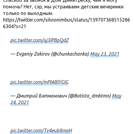
Спасибо за звонок в Дом Димитреску, чем я могу
помочь? Нет, сэр, мы устраиваем детские вечеринки
только по выходным.
https://twitter.com/silvionimbus/status/139707368515286
6304?s=21
pic.twitter.com/uj3lPBpQdZ
— Evgeniy Zakirov (@chunkachanka)
May 23, 2021
pic.twitter.com/mPIABlYGIG
— Дмитрий Бэтманович (@Batista_dmbtmn)
May
24, 2021
pic.twitter.com/Tv4eub8maH