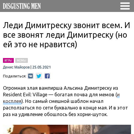
Леди Димитреску звонит всем. И
все звонят леди Димитреску (но
ей это не нравится)
ИГРЫ
МЕМЫ
|
25.05.2021
Денис Майоров
Поделиться:
Огромная злая вампирша Альсина Димитреску из
Resident Evil: Village — богатая почва для мемов (
и
косплея
). Но самый смешной шаблон начал
расползаться по сети буквально в конце мая. И в этот
раз на удивление обошлось без хорни-шуток.