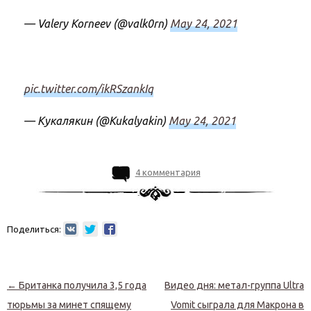
— Valery Korneev (@valk0rn)
May 24, 2021
pic.twitter.com/ikRSzankIq
— Кукалякин (@Kukalyakin)
May 24, 2021
4 комментария
Поделиться:
Навигация по записям
←
Британка получила 3,5 года
Видео дня: метал-группа Ultra
тюрьмы за минет спящему
Vomit сыграла для Макрона в