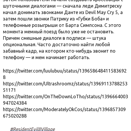
шуточными диалогами — сначала леди Димитреску
начал донимать звонками Данте из Devil May Cry 5, а
затем пошли звонки Патрику из «Губки Боба» и
телефонные розыгрыши от Барта Симпсона. С этого
момента мемный поезд было уже не остановить.
Причем смешные диалоги в подписи — штука
опциональная. Часто достаточно найти любой
забавный кадр, на котором кто-нибудь звонит по
телефону — и мем начинает работать.
https://twitter.com/luulubuu/status/139658648411583692
8
https://twitter.com/Ultrashroomz/status/13969113788253
51171
https://twitter.com/OnTheDownLoTho/status/1396664003
947024384
https://twitter.com/ModeratelyOkCos/status/1396857309
675020288
#ResidentEvil8Village