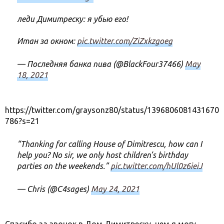
леди Димитреску: я убью его!
Итан за окном:
pic.twitter.com/ZiZxkzgoeg
— Последняя банка пива (@BlackFour37466)
May
18, 2021
https://twitter.com/graysonz80/status/1396806081431670
786?s=21
“Thanking for calling House of Dimitrescu, how can I
help you? No sir, we only host children’s birthday
parties on the weekends.”
pic.twitter.com/hUl0z6ieiJ
— Chris (@C4sages)
May 24, 2021