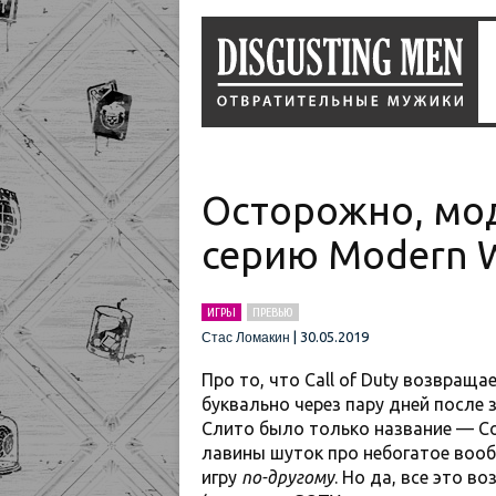
Осторожно, моде
серию Modern W
ИГРЫ
ПРЕВЬЮ
|
30.05.2019
Стас Ломакин
Про то, что Call of Duty возвраща
буквально через пару дней после 
Слито было только название — Co
лавины шуток про небогатое вооб
игру
по-другому
. Но да, все это 