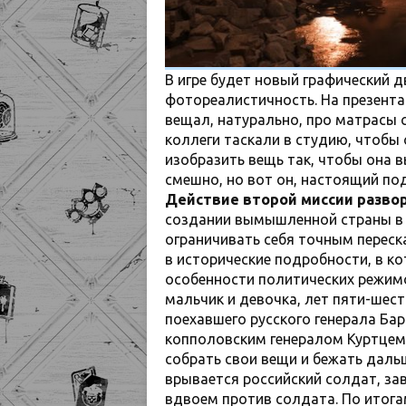
В игре будет новый графический 
фотореалистичность. На презент
вещал, натурально, про матрасы с
коллеги таскали в студию, чтобы 
изобразить вещь так, чтобы она 
смешно, но вот он, настоящий по
Действие второй миссии развор
создании вымышленной страны в с
ограничивать себя точным перес
в исторические подробности, в ко
особенности политических режимо
мальчик и девочка, лет пяти-шес
поехавшего русского генерала Бар
копполовским генералом Куртцем.
собрать свои вещи и бежать даль
врывается российский солдат, за
вдвоем против солдата. По итогам