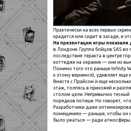
Практически на всех первых скрин
крадется или сидит в засаде, и эт
На презентации игры показали 
в Лондоне. Группа бойцов SAS во 
последствия теракта в центре го
коттедже на окраине — они из в
Помимо того что раньше Infinity
к этому вернемся), удивляет еще
Вместе с Прайсом и еще несколь
этаж, толпясь в прихожей и разг
столом цели. Непривычно тесный 
порядков потише. Но говорят, что
Разработчики даже оптимизировал
помещениях — раньше, чтобы он н
было ужаться — ради атмосферы.