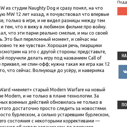
Подд
 из студии Naughty Dog и сразу понял, на что
вую MW 12 лет назад, я почувствовал что впервые
, только в игре, и не видел разницы между тем
и тем, что я вижу в любимом фильме про войну.
ал, что эти парни реально смелые, и мы со своей
. Это был переломный момент, и сейчас мы
ровно те же чувства». Хорошая речь, пиарщики
смотрим на это с другой стороны: представьте,
НА
ой поручили делать игру под названием Call of
е приквел, не спин-офф; нужна такая же игра как 12
vkon
то, что сейчас. Волнующе до усёру, и наверняка
y Ward «меняет» старый Modern Warfare на новый
е Modern, и не только в плане технологии. За
ьных военных действий обновилась не только в
ПО
этого достаточно просто следить за новостями.
осто бурлеском, а сильно устаревшим бурлеском,
щего состояния с некоторыми коррективами —