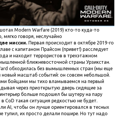
шотах Modern Warfare (2019) кто-то куда-то
о, мягко говоря, неслучайно
две миссии.
Первая происходит в октябре 2019-го
главе с капитаном Прайсом (привет!) расследует
рода и находит террористов в трехэтажном
ымышленной ближневосточной страны Урзикстан.
 Ward обходилась без вымышленных стран (мы еще
 и новый масштаб событий: он совсем небольшой.
кими бойцами мы тихо вламываемся на первый
лядывая через приоткрытую дверь сидящие за
интерьер больше подошел бы шутеру на пару
 в CoD такая ситуация редкостью не будет.
и AI, чтобы он лучше ориентировался в тесных
е тупил, их просто делали пошире. Но тут надо