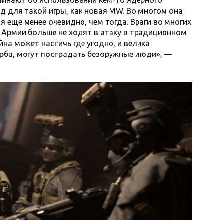
минают об использовании кем-то ядерного
д для такой игры, как новая MW. Во многом она
 еще менее очевидно, чем тогда. Враги во многих
. Армии больше не ходят в атаку в традиционном
йна может настичь где угодно, и велика
рба, могут пострадать безоружные люди», —