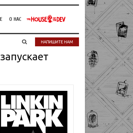
Е
О НАС
НАПИШИТЕ НАМ
езапускает