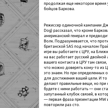
продолжая еще некоторое время 
бойцов Баркова.
Режиссер одиночной кампании Дже
Dog) рассказал, что кроме Барко
американский генерал и предводи
Волк. Подразумевается, что проти
британской SAS под началом Прай
игре вы работаете с ЦРУ, на Ближ
на вас работает русский двойной 
вашего контакта в ЦРУ там связи
что можно доверять кому-то из Ц
это знаем. Но при определенных 
для достижения вашей цели. И то
делают правильные вещи, но при
будете с ними работать — они ст
запутанный клубок связей, в кото
— первая фраза презентации MW 
повторили раз сто.