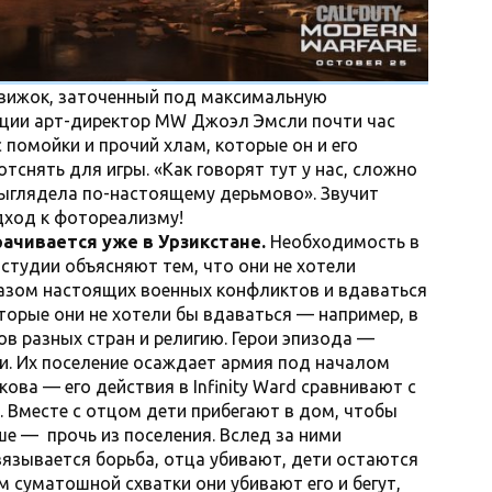
движок, заточенный под максимальную
ации арт-директор MW Джоэл Эмсли почти час
 помойки и прочий хлам, которые он и его
отснять для игры. «Как говорят тут у нас, сложно
выглядела по-настоящему дерьмово». Звучит
дход к фотореализму!
ачивается уже в Урзикстане.
Необходимость в
тудии объясняют тем, что они не хотели
казом настоящих военных конфликтов и вдаваться
торые они не хотели бы вдаваться — например, в
в разных стран и религию.
Герои эпизода —
ти. Их поселение осаждает армия под началом
кова — его действия в Infinity Ward сравнивают с
 Вместе с отцом дети прибегают в дом, чтобы
ше — прочь из поселения. Вслед за ними
вязывается борьба, отца убивают, дети остаются
 суматошной схватки они убивают его и бегут,