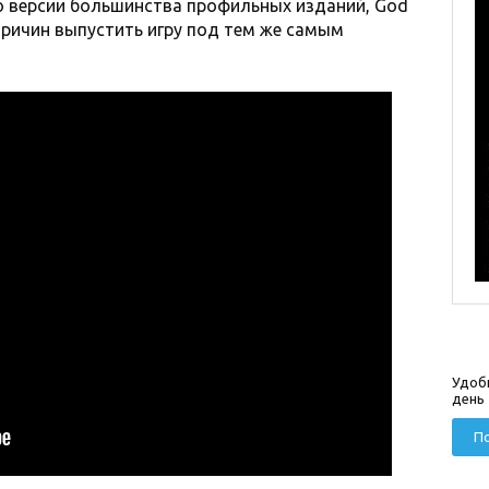
о версии большинства профильных изданий, God
 причин выпустить игру под тем же самым
Удоб
день
По