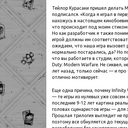
Тейлор Курасаки пришел делать MW
подписался. «Когда я играл в пер
нахожусь в настоящем кинобоевике
что происходит под моим стиком 
Но как разработчик я также поним
игрой должны им соответствовать
ожидаем, что наша игра вызовет 
нормально постарались, да? Но по
что вы работаете в студии, котор
Duty: Modern Warfare. Не сиквел, н
лет назад, только сейчас — и про 
отлично мотивирует.
Еще одна причина, почему Infinit
— те игры из нулевых уже совсем н
последние 9-12 лет картина реал
головах сценаристов игры — для 
Прошлая трилогия выглядит не пр
поэтому все обнуляется до теку