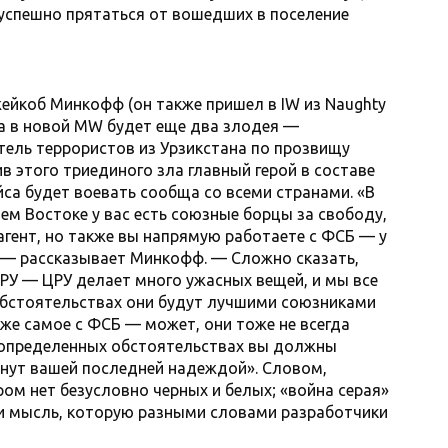
успешно прятаться от вошедших в поселение
йкоб Минкофф (он также пришел в IW из Naughty
ва в новой MW будет еще два злодея —
тель террористов из Урзикстана по прозвищу
в этого триединого зла главный герой в составе
са будет воевать сообща со всеми странами. «В
нем Востоке у вас есть союзные борцы за свободу,
агент, но также вы напрямую работаете с ФСБ — у
, — рассказывает Минкофф. — Сложно сказать,
РУ — ЦРУ делает много ужасных вещей, и мы все
обстоятельствах они будут лучшими союзниками
 же самое с ФСБ — может, они тоже не всегда
 определенных обстоятельствах вы должны
анут вашей последней надеждой». Словом,
ром нет безусловно черных и белых; «война серая»
и мысль, которую разными словами разработчики