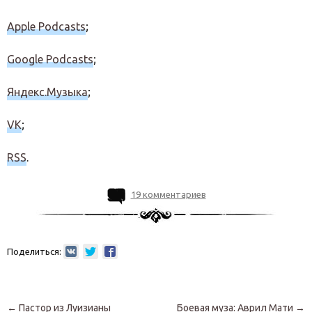
Apple Podcasts
;
Google Podcasts
;
Яндекс.Музыка
;
VK
;
RSS
.
19 комментариев
Поделиться:
Навигация по записям
←
Пастор из Луизианы
Боевая муза: Аврил Мати
→