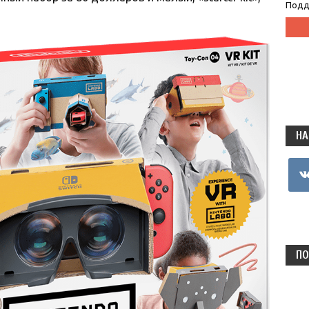
Подд
НА
vkon
ПО