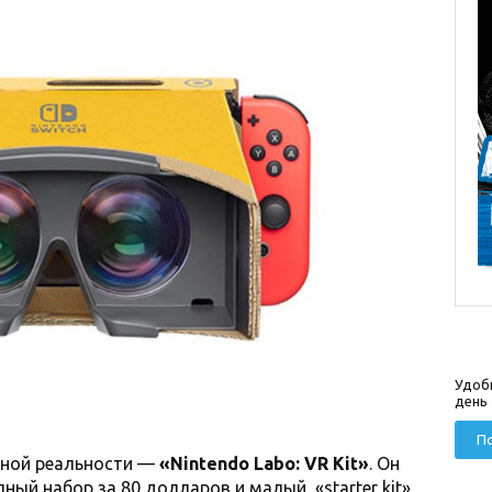
Удоб
день
По
ьной реальности —
«Nintendo Labo: VR Kit»
. Он
лный набор за 80 долларов и малый, «starter kit»,