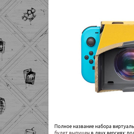
Полное название набора виртуал
будет выпущен
в двух версиях: по