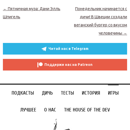
Навигация по записям
←
Пятничная муза: Дани Элль
Понедельник начинается с
Шпигель
дичи! В Швеции создали
веганский бургер со вкусом
человечины
→
Читай нас в Telegram
Поддержи нас на Patreon
ПОДКАСТЫ
ДИЧЬ
ТЕСТЫ
ИСТОРИЯ
ИГРЫ
ЛУЧШЕЕ
О НАС
THE HOUSE OF THE DEV