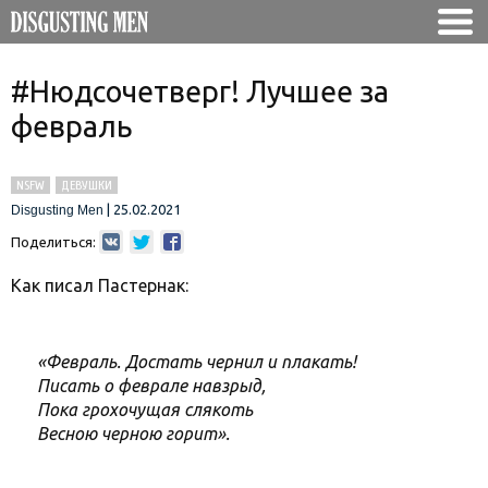
#Нюдсочетверг! Лучшее за
февраль
NSFW
ДЕВУШКИ
|
25.02.2021
Disgusting Men
Поделиться:
Как писал Пастернак:
«Февраль. Достать чернил и плакать!
Писать о феврале навзрыд,
Пока грохочущая слякоть
Весною черною горит».