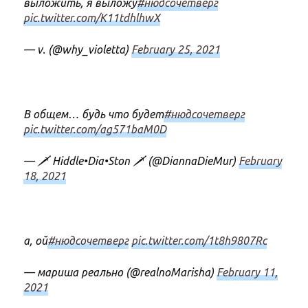
выложить, я выложу
#нюдсочетверг
pic.twitter.com/K11tdhlhwX
— v. (@why_violetta)
February 25, 2021
В общем… будь что будет
#нюдсочетверг
pic.twitter.com/ag571baM0D
— 🗡 Hiddle•Dia•Ston 🗡 (@DiannaDieMur)
February
18, 2021
а, ой
#нюдсочетверг
pic.twitter.com/1t8h9807Rc
— мариша реально (@realnoMarisha)
February 11,
2021