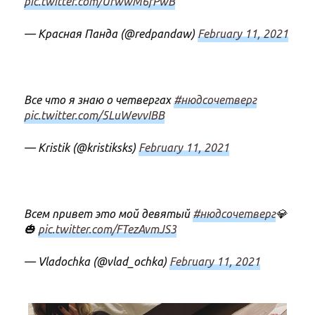
pic.twitter.com/UrwwM6fPwB
— Красная Панда (@redpandaw)
February 11, 2021
Все что я знаю о четвергах
#нюдсочетверг
pic.twitter.com/5LuWevvIBB
— Kristik (@kristiksks)
February 11, 2021
Всем привет это мой девятый
#нюдсочетверг
💎
🎃
pic.twitter.com/FTezAvmJS3
— Vladochka (@vlad_ochka)
February 11, 2021