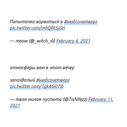
Попыточка ворваться в
#нюдсочетверг
pic.twitter.com/mhQRt5jGrI
— meow (@_witch_di)
February 4, 2021
атмосферы вам в этот вечер
запоздалый
#нюдсочетверг
pic.twitter.com/Tgk46i07Ib
— твоя милая пустота (@TishiNya)
February 11,
2021