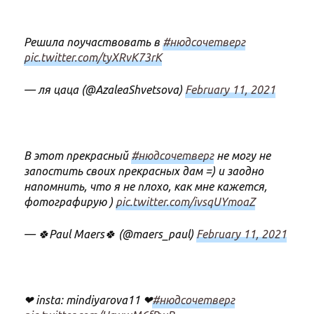
Решила поучаствовать в
#нюдсочетверг
pic.twitter.com/tyXRvK73rK
— ля цаца (@AzaleaShvetsova)
February 11, 2021
В этот прекрасный
#нюдсочетверг
не могу не
запостить своих прекрасных дам =) и заодно
напомнить, что я не плохо, как мне кажется,
фотографирую )
pic.twitter.com/ivsqUYmoaZ
— 🍀Paul Maers🍀 (@maers_paul)
February 11, 2021
❤ insta: mindiyarova11 ❤
#нюдсочетверг