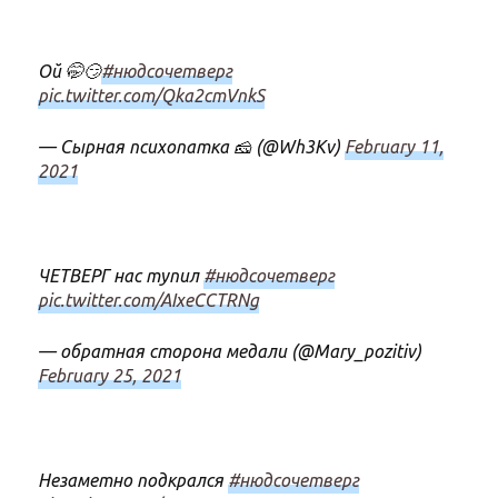
Ой 🤭😏
#нюдсочетверг
pic.twitter.com/Qka2cmVnkS
— Сырная психопатка 🧀 (@Wh3Kv)
February 11,
2021
ЧЕТВЕРГ нас тупил
#нюдсочетверг
pic.twitter.com/AIxeCCTRNg
— обратная сторона медали (@Mary_pozitiv)
February 25, 2021
Незаметно подкрался
#нюдсочетверг