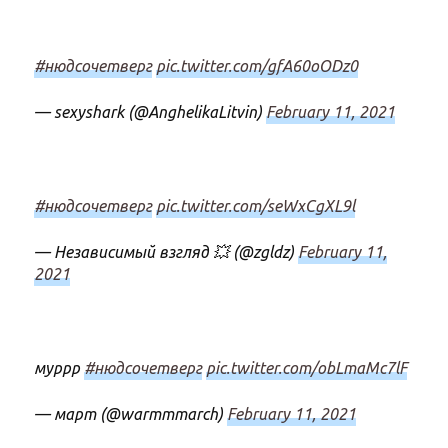
#нюдсочетверг
pic.twitter.com/gfA60oODz0
— sexyshark (@AnghelikaLitvin)
February 11, 2021
#нюдсочетверг
pic.twitter.com/seWxCgXL9l
— Независимый взгляд 💥 (@zgldz)
February 11,
2021
муррр
#нюдсочетверг
pic.twitter.com/obLmaMc7lF
— март (@warmmmarch)
February 11, 2021