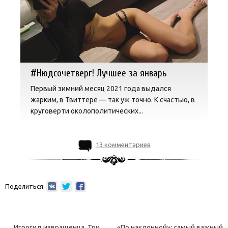
#Нюдсочетверг! Лучшее за январь
Первый зимний месяц 2021 года выдался
жарким, в Твиттере — так уж точно. К счастью, в
круговерти околополитических...
13 комментариев
Поделиться:
Навигация по записям
←
Игрогид извращенца. Три
«По наклонной»: самый важный