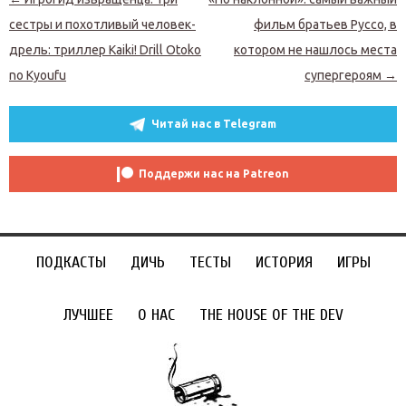
сестры и похотливый человек-
фильм братьев Руссо, в
дрель: триллер Kaiki! Drill Otoko
котором не нашлось места
no Kyoufu
супергероям
→
Читай нас в Telegram
Поддержи нас на Patreon
ПОДКАСТЫ
ДИЧЬ
ТЕСТЫ
ИСТОРИЯ
ИГРЫ
ЛУЧШЕЕ
О НАС
THE HOUSE OF THE DEV