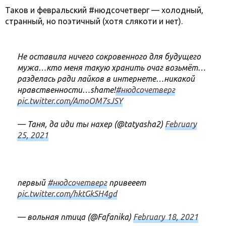
Таков и февральский #нюдсочетверг — холодный,
странный, но поэтичный (хотя слякоти и нет).
Не оставила ничего сокровенного для будущего
мужа…кто меня такую хранить очаг возьмёт…
разделась ради лайков в интернете…никакой
нравственности…shame!
#нюдсочетверг
pic.twitter.com/AmoOM7sJSY
— Таня, да иди ты нахер (@tatyasha2)
February
25, 2021
первый
#нюдсочетверг
привееет
pic.twitter.com/hktGkSH4gd
— вольная птица (@Fafanika)
February 18, 2021