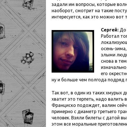
задали им вопросы, которые волну
наоборот, смотрит на такие посту
интересуется, как это можно вот т
Сергей:
До 
Работал то
локализующ
осень-зима,
злыми людь
снова в те
изначально
его окрестн
ну и больше чем полгода подряд п
Так вот, в один из таких хмурых 
хватит это терпеть, надо валить в
Франциско подождет, валим сей
примерно с диаметр третьего тран
человек. Взяли билеты с датой вы
этом все моральные приготовлени