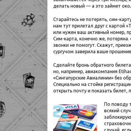
делать новый — а это займет око
Старайтесь не потерять, сим-карт
нам тут прилетал друг с картой «
или нужен ваш активный номер, пр
Сим-карта, конечно же, потеряна.
звонки не помогут. Скажут, приезж
сургучом заверила ваше прошение
Сделайте бронь обратного билета 
но, например, авиакомпания Etiha
«Сингапурские Авиалинии» без обр
Специально на стойке регистрации
открыть почту и показать билет, п
По поводу т
всякий случ
заблокирую
страховочн
случай, есл