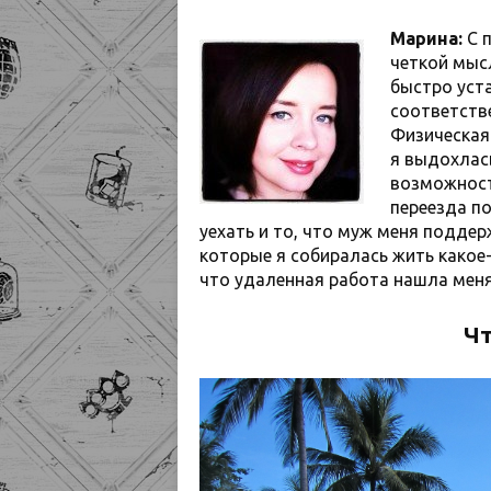
Марина:
С п
четкой мысл
быстро уста
соответстве
Физическая 
я выдохлас
возможност
переезда п
уехать и то, что муж меня поддер
которые я собиралась жить какое-
что удаленная работа нашла меня
Чт