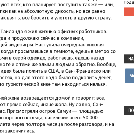
Подд
ют всех, кто планирует поступить так же — или,
пки как на абсолютную дикость, но все равно
ак взять, все бросить и улететь в другую страну.
Таиланда я жил жизнью офисных работников.
гда и продолжаю сейчас в компании,
ей видеоигры. Наступила очередная унылая
 когда просыпаешься в темноте, едешь в метро со
ми в серой одежде, работаешь, едешь назад
НА
мноте и с теми же злыми людьми обратно. Вообще,
 идея была пожить в США, в Сан-Франциско или
vkon
остях, но для этого надо было подкопить денег,
о туристической визе там находиться нельзя.
дней жена возвращается домой и говорит: все,
от прямо сейчас, иначе жопа. Ну ладно, Сан-
ПО
час. Присмотрели остров Самуи — площадью
спортного кольца, население всего 50 000
лета через полтора месяца после разговора, и на
я закончились.