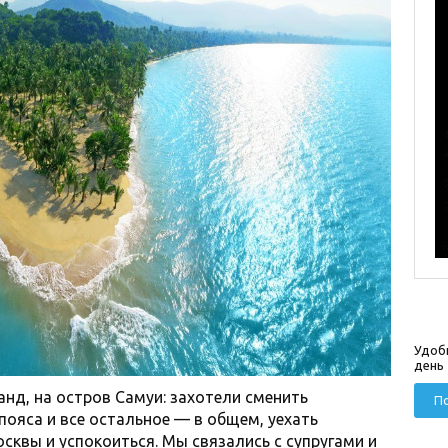
Удоб
день
анд, на остров Самуи: захотели сменить
По
пояса и все остальное — в общем, уехать
сквы и успокоиться. Мы связались с супругами и