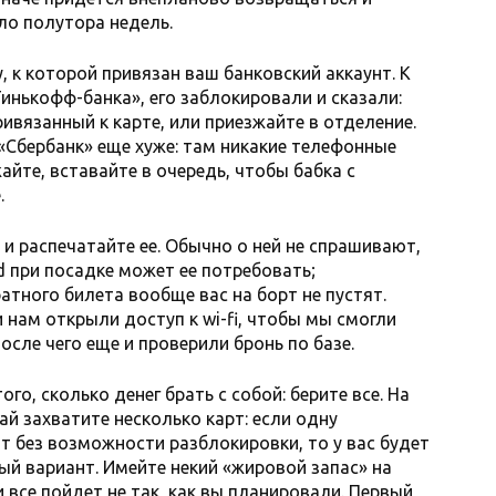
ло полутора недель.
у, к которой привязан ваш банковский аккаунт. К
Тинькофф-банка», его заблокировали и сказали:
ивязанный к карте, или приезжайте в отделение.
 «Сбербанк» еще хуже: там никакие телефонные
айте, вставайте в очередь, чтобы бабка с
.
и распечатайте ее. Обычно о ней не спрашивают,
d при посадке может ее потребовать;
атного билета вообще вас на борт не пустят.
 нам открыли доступ к wi-fi, чтобы мы смогли
осле чего еще и проверили бронь по базе.
ого, сколько денег брать с собой: берите все. На
ай захватите несколько карт: если одну
т без возможности разблокировки, то у вас будет
ый вариант. Имейте некий «жировой запас» на
и все пойдет не так, как вы планировали. Первый