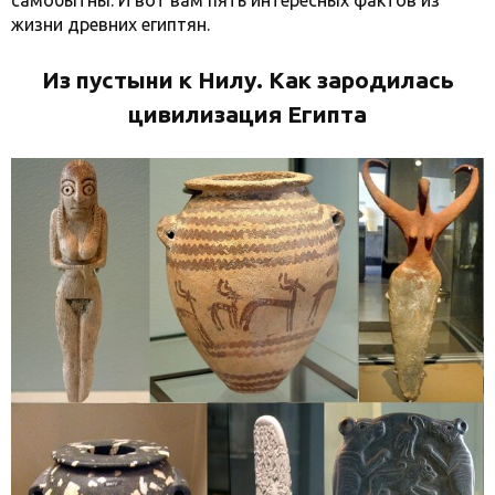
самобытны. И вот вам пять интересных фактов из
жизни древних египтян.
Из пустыни к Нилу. Как зародилась
цивилизация Египта