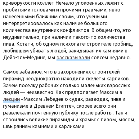
криворукости коллег. Немало упокоенных лежит с
пробитыми головами и прочими травмами, явно
нанесенными ближним своим, что учеными
интерпретировалось как наличие большого
количества внутренних конфликтов. В общем-то, это
неудивительно, при наличии такого-то количества
пива. Кстати, об одном психопате-строителе гробниц,
любившем убивать людей, закидывая их камнями в
Дейр-эль-Медине, мы
рассказывали
совсем недавно.
Самое забавное, что в захоронениях строителей
пирамид неоднократно находили скелеты карликов.
Зачем поселку рабочих столько маленьких взрослых
людей — неизвестно. Как предполагает Максим в
лекции
«Максим Лебедев о судах, разводах, пиве и
гуманизме в Древнем Египте», скорее всего они
развлекали почтенную публику после работы. Так и
строились великие пирамиды и храмы: с пивом, мясом,
швырянием камнями и карликами.