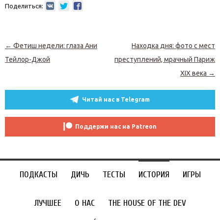
Поделиться:
Навигация по записям
←
Фетиш недели: глаза Ани
Находка дня: фото с мест
Тейлор-Джой
преступлений, мрачный Париж
XIX века
→
Читай нас в Telegram
Поддержи нас на Patreon
ПОДКАСТЫ
ДИЧЬ
ТЕСТЫ
ИСТОРИЯ
ИГРЫ
ЛУЧШЕЕ
О НАС
THE HOUSE OF THE DEV