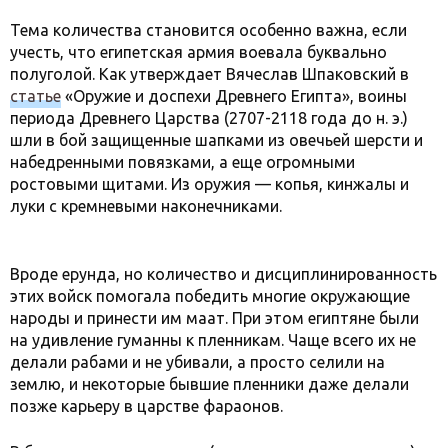
Тема количества становится особенно важна, если
учесть, что египетская армия воевала буквально
полуголой. Как утверждает Вячеслав Шпаковский в
статье
«Оружие и доспехи Древнего Египта», воины
периода Древнего Царства (2707-2118 года до н. э.)
шли в бой защищенные шапками из овечьей шерсти и
набедренными повязками, а еще огромными
ростовыми щитами. Из оружия — копья, кинжалы и
луки с кремневыми наконечниками.
Вроде ерунда, но количество и дисциплинированность
этих войск помогала победить многие окружающие
народы и принести им маат. При этом египтяне были
на удивление гуманны к пленникам. Чаще всего их не
делали рабами и не убивали, а просто селили на
землю, и некоторые бывшие пленники даже делали
позже карьеру в царстве фараонов.