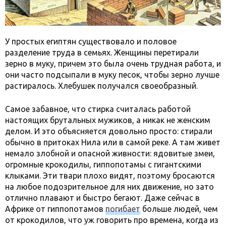
У простых египтян существовало и половое
разделение труда в семьях. Женщины перетирали
зерно в муку, причем это была очень трудная работа, и
они часто подсыпали в муку песок, чтобы зерно лучше
растиралось. Хлебушек получался своеобразный.
Самое забавное, что стирка считалась работой
настоящих брутальных мужиков, а никак не женским
делом. И это объясняется довольно просто: стирали
обычно в притоках Нила или в самой реке. А там живет
немало злобной и опасной живности: ядовитые змеи,
огромные крокодилы, гиппопотамы с гигантскими
клыками. Эти твари плохо видят, поэтому бросаются
на любое подозрительное для них движение, но зато
отлично плавают и быстро бегают. Даже сейчас в
Африке от гиппопотамов
погибает
больше людей, чем
от крокодилов, что уж говорить про времена, когда из