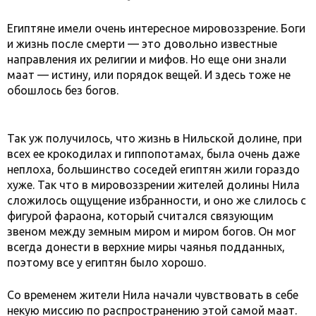
Египтяне имели очень интересное мировоззрение. Боги
и жизнь после смерти — это довольно известные
направления их религии и мифов. Но еще они знали
маат — истину, или порядок вещей. И здесь тоже не
обошлось без богов.
Так уж получилось, что жизнь в Нильской долине, при
всех ее крокодилах и гиппопотамах, была очень даже
неплоха, большинство соседей египтян жили гораздо
хуже. Так что в мировоззрении жителей долины Нила
сложилось ощущение избранности, и оно же слилось с
фигурой фараона, который считался связующим
звеном между земным миром и миром богов. Он мог
всегда донести в верхние миры чаянья подданных,
поэтому все у египтян было хорошо.
Со временем жители Нила начали чувствовать в себе
некую миссию по распространению этой самой маат.