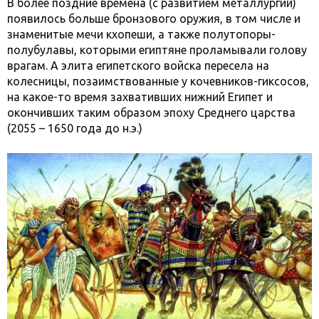
В более поздние времена (с развитием металлургии)
появилось больше бронзового оружия, в том числе и
знаменитые мечи кхопеши, а также полутопоры-
полубулавы, которыми египтяне проламывали голову
врагам. А элита египетского войска пересела на
колесницы, позаимствованные у кочевников-гиксосов,
на какое-то время захвативших нижний Египет и
окончивших таким образом эпоху Среднего царства
(2055 – 1650 года до н.э.)