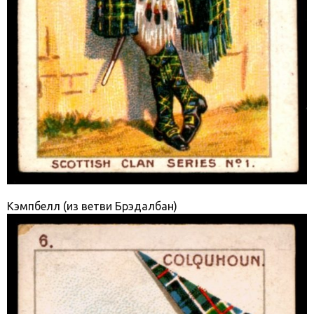
Кэмпбелл (из ветви Брэдалбан)