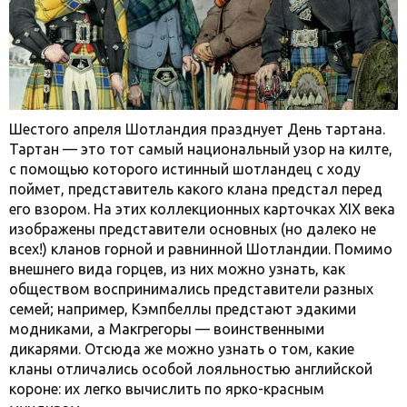
Шестого апреля Шотландия празднует День тартана.
Тартан — это тот самый национальный узор на килте,
с помощью которого истинный шотландец с ходу
поймет, представитель какого клана предстал перед
его взором. На этих коллекционных карточках XIX века
изображены представители основных (но далеко не
всех!) кланов горной и равнинной Шотландии. Помимо
внешнего вида горцев, из них можно узнать, как
обществом воспринимались представители разных
семей; например, Кэмпбеллы предстают эдакими
модниками, а Макгрегоры — воинственными
дикарями. Отсюда же можно узнать о том, какие
кланы отличались особой лояльностью английской
короне: их легко вычислить по ярко-красным