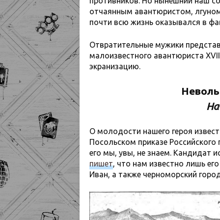
противников. Но нынешний наш со
отчаянным авантюристом, лгуном
почти всю жизнь оказывался в фав
Отвратительные мужики представ
малоизвестного авантюриста XVII 
экранизацию.
Неволь
На
О молодости нашего героя известн
Посольском приказе Российского г
его мы, увы, не знаем. Кандидат и
пишет
, что нам известно лишь е
Иван, а также черноморский горо