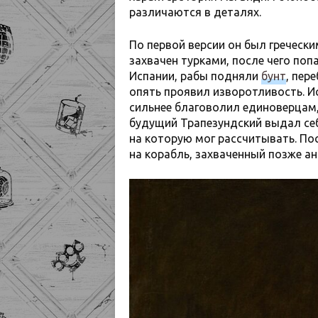
различаются в деталях.
По первой версии он был гречески
захвачен турками, после чего поп
Испании, рабы подняли
бунт
, пер
опять проявил изворотливость. И
сильнее благоволил единоверцам
будущий Трапезундский выдал себ
на которую мог рассчитывать. Пос
на корабль, захваченный позже ан