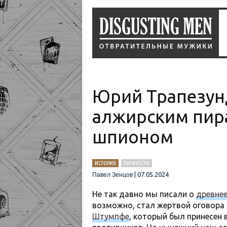
Юрий Трапезунд
алжирским пира
шпионом
ИСТОРИЯ
ЛИЧНОСТИ
|
07.05.2024
Павел Зенцов
Не так давно мы писали о
древне
возможно, стал жертвой оговора 
Штумпфе
, который был принесен 