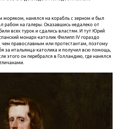
м моряком, нанялся на корабль с зерном и был
ал рабом на галеры. Оказавшись недалеко от
ебили всех турок и сдались властям. И тут Юрий
спанский монарх-католик Филипп IV гораздо
, чем православным или протестантам, поэтому
я за итальянца-католика и получил всю помощь,
ле этого он перебрался в Голландию, где нанялся
гличанами.