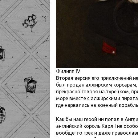
Филипп IV
Вторая версия его приключений не
был продан алжирским корсарам, 
прекрасно говоря на турецком, п
море вместе с алжирскими пиратам
где нарвались на военный корабль
Как бы наш герой ни попал в Англ
английский король Карл I не особ
вообще-то грек и даже православ