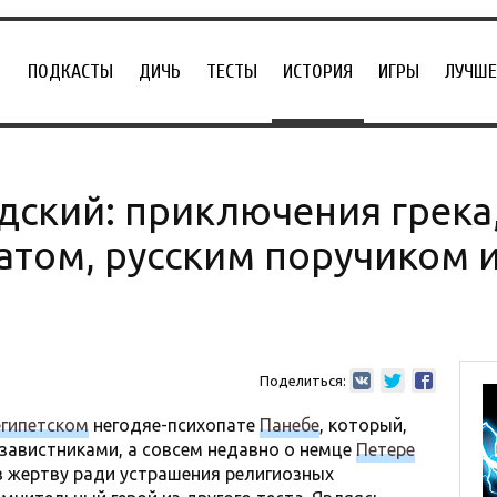
ПОДКАСТЫ
ДИЧЬ
ТЕСТЫ
ИСТОРИЯ
ИГРЫ
ЛУЧШЕ
ский: приключения грека,
том, русским поручиком 
Поделиться:
египетском
негодяе-психопате
Панебе
, который,
завистниками, а совсем недавно о немце
Петере
в жертву ради устрашения религиозных