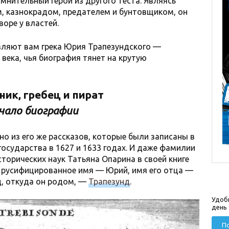
мнительный герой из другого теста. Являясь
, казнокрадом, предателем и бунтовщиком, он
оре у властей.
ляют вам грека Юрия Трапезундского —
века, чья биография тянет на крутую
ник, гребец и пират
чало биографии
о из его же рассказов, которые были записаны в
осударства в 1627 и 1633 годах. И даже фамилии
сторических наук Татьяна Опарина в своей книге
го русифицированное имя — Юрий, имя его отца —
д, откуда он родом, —
Трапезунд
.
Удоб
день
По