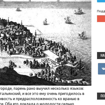
Подд
НА
vkon
роде, парень рано выучил несколько языков:
итальянский, и все это ему очень пригодилось в
ПО
ивость и предрасположенность ко вранью в
и. Оба его доклада о молодости сильно