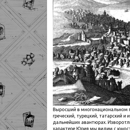
Выросший в многонациональном го
греческий, турецкий, татарский и 
дальнейших авантюрах. Изворотл
характере Юрия мы видим с юност