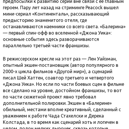
предпосылки к развитию серии вне связи с ее главным
героем. Пару лет назад на стриминге Peacock вышел
мини-сериал «Континенталь», рассказывающий
предысторию знаменитого отеля, где
останавливаются наемники со всего света. «Балерина»
— первый спин-офф во вселенной «Джона Уика»:
основные события здесь разворачиваются
параллельно третьей части франшизы.
В режиссерском кресле на этот раз — Лен Уайзман,
опытный экшен-постановщик (автор популярного в
2000-х цикла фильмов «Другой мир»), а сценарий
писал Шей Хаттен, соавтор третьего и четвертого
«Джона Уика». Но если по части боевых сцен в фильме
все сделано на уровне, достойном франшизы, то вот
по части сюжетной проект явно требовал
дополнительной полировки. Экшен в «Балерине»
обильный, местами вполне креативный, сделанный с
уважением к работе Чада Стахелски и Дерека
Колстада, в то время как сценарий хоть и логичен в
целом, полон мелких дырочек, сквозь которые