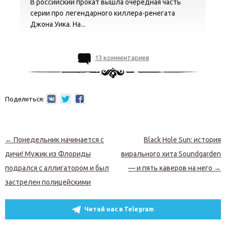
В российский прокат вышла очередная часть
серии про легендарного киллера-ренегата
Джона Уика. На...
13 комментариев
Поделиться:
Навигация по записям
←
Понедельник начинается с
Black Hole Sun: история
дичи! Мужик из Флориды
вирального хита Soundgarden
подрался с аллигатором и был
— и пять каверов на него
→
застрелен полицейскими
Читай нас в Telegram