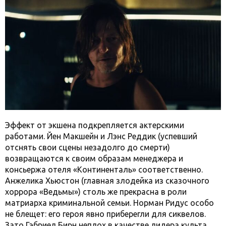
Эффект от экшена подкрепляется актерскими
работами. Йен Макшейн и Лэнс Реддик (успевший
отснять свои сцены незадолго до смерти)
возвращаются к своим образам менеджера и
консьержа отеля «Континенталь» соответственно.
Анжелика Хьюстон (главная злодейка из сказочного
хоррора «Ведьмы») столь же прекрасна в роли
матриарха криминальной семьи. Норман Ридус особо
не блещет: его героя явно приберегли для сиквелов.
Зато Гэбриел Бирн неплох в качестве лидера культа