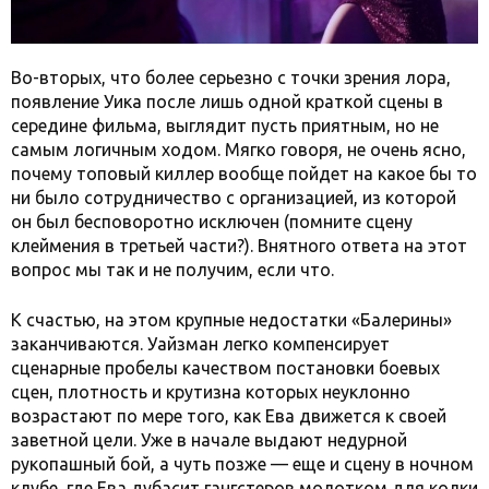
Во-вторых, что более серьезно с точки зрения лора,
появление Уика после лишь одной краткой сцены в
середине фильма, выглядит пусть приятным, но не
самым логичным ходом. Мягко говоря, не очень ясно,
почему топовый киллер вообще пойдет на какое бы то
ни было сотрудничество с организацией, из которой
он был бесповоротно исключен (помните сцену
клеймения в третьей части?). Внятного ответа на этот
вопрос мы так и не получим, если что.
К счастью, на этом крупные недостатки «Балерины»
заканчиваются. Уайзман легко компенсирует
сценарные пробелы качеством постановки боевых
сцен, плотность и крутизна которых неуклонно
возрастают по мере того, как Ева движется к своей
заветной цели. Уже в начале выдают недурной
рукопашный бой, а чуть позже — еще и сцену в ночном
клубе, где Ева дубасит гангстеров молотком для колки