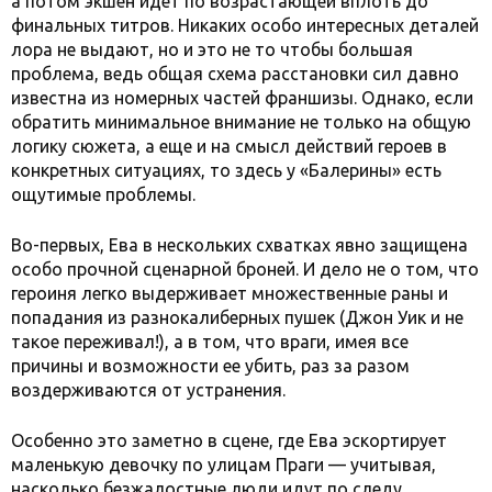
а потом экшен идет по возрастающей вплоть до
финальных титров. Никаких особо интересных деталей
лора не выдают, но и это не то чтобы большая
проблема, ведь общая схема расстановки сил давно
известна из номерных частей франшизы. Однако, если
обратить минимальное внимание не только на общую
логику сюжета, а еще и на смысл действий героев в
конкретных ситуациях, то здесь у «Балерины» есть
ощутимые проблемы.
Во-первых, Ева в нескольких схватках явно защищена
особо прочной сценарной броней. И дело не о том, что
героиня легко выдерживает множественные раны и
попадания из разнокалиберных пушек (Джон Уик и не
такое переживал!), а в том, что враги, имея все
причины и возможности ее убить, раз за разом
воздерживаются от устранения.
Особенно это заметно в сцене, где Ева эскортирует
маленькую девочку по улицам Праги — учитывая,
насколько безжалостные люди идут по следу,