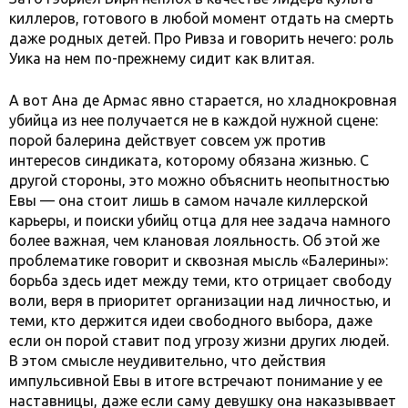
киллеров, готового в любой момент отдать на смерть
даже родных детей. Про Ривза и говорить нечего: роль
Уика на нем по-прежнему сидит как влитая.
А вот Ана де Армас явно старается, но хладнокровная
убийца из нее получается не в каждой нужной сцене:
порой балерина действует совсем уж против
интересов синдиката, которому обязана жизнью. С
другой стороны, это можно объяснить неопытностью
Евы — она стоит лишь в самом начале киллерской
карьеры, и поиски убийц отца для нее задача намного
более важная, чем клановая лояльность. Об этой же
проблематике говорит и сквозная мысль «Балерины»:
борьба здесь идет между теми, кто отрицает свободу
воли, веря в приоритет организации над личностью, и
теми, кто держится идеи свободного выбора, даже
если он порой ставит под угрозу жизни других людей.
В этом смысле неудивительно, что действия
импульсивной Евы в итоге встречают понимание у ее
наставницы, даже если саму девушку она наказыввает