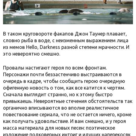
В таком круговороте факапов Джон Таунер плавает,
словно рыба в воде, с неизменным выражением лица
из мемов Hello, Darkness разной степени мрачности. И
это невероятно смешно.
Провалы настигают героя по всем фронтам.
Персонажи почти беззастенчиво выстраиваются в
очередь в кадре, чтобы сообщить герою очередную
офигенную новость о том, как все катится к чертям.
Сначала выглядит странно, но к этому быстро
привыкаешь. Невероятные стечения обстоятельств так
органично вписываются во вполне реалистичное
повествование сериала, что не остается ничего, кроме
как получать удовольствие. И вам смешно, и у героя
масса материала для новых песен: поэтическое
изложение подковерных интриг и идущих наперекосяк