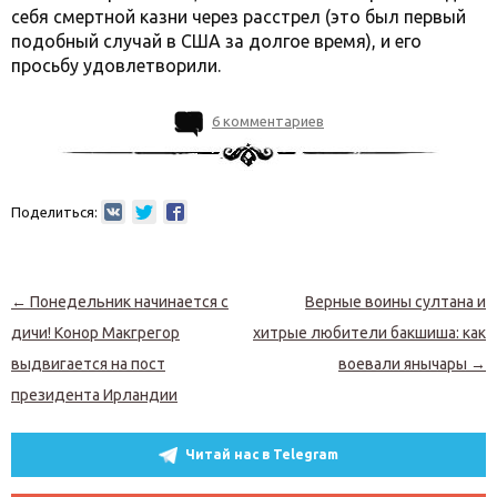
себя смертной казни через расстрел (это был первый
подобный случай в США за долгое время), и его
просьбу удовлетворили.
6 комментариев
Поделиться:
Навигация по записям
←
Понедельник начинается с
Верные воины султана и
дичи! Конор Макгрегор
хитрые любители бакшиша: как
выдвигается на пост
воевали янычары
→
президента Ирландии
Читай нас в Telegram