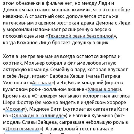
этом обнаженки в фильме нет, но между Леди и
Демоном настолько мощная «химия», что это вообще
неважно. А страстный секс дополняется столь же
интенсивным экшеном: жестокая драка Демона с Леди
у морозилки напоминает расширенную версию
похожей сцены из «
Техасской резни бензопилой
»,
когда Кожаное Лицо бросает девушку в ящик.
Хотя в центре внимания всегда остаются жертва и
охотник, Мольнер собрал в фильме любопытную
актерскую команду. Семейную пару, которая впускает
к себе Леди, играют Барбара Херши (мама Патрика
Уилсона из «
Астрала
») и Эд Бегли младший (играл в
культовом рок-н-ролльном экшене «
Улицы в огне
»).
Кроме них в «Сталкере» мелькают колоритная актриса
Шери Фостер (ее можно видеть в индейском хорроре
«
Мохоки
»), Мэдисен Бити (жутковатая сектантка Кэти
из «
Однажды в Голливуде
») и Евгения Кузьмина (экс-
модель Славы Зайцева, сыгравшая небольшую роль в
«
Джентльменах
»). А закадровый текст в начале