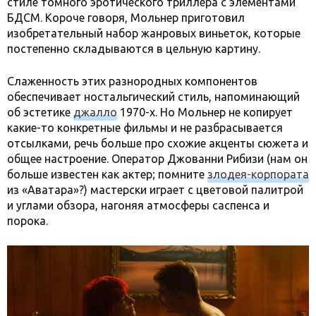
стиле томного эротического триллера с элементами
БДСМ. Короче говоря, Мольнер приготовил
изобретательный набор жанровых виньеток, которые
постепенно складываются в цельную картину.
Слаженность этих разнородных компонентов
обеспечивает ностальгический стиль, напоминающий
об эстетике
джалло
1970-х. Но Мольнер не копирует
какие-то конкретные фильмы и не разбрасывается
отсылками, речь больше про схожие акценты сюжета и
общее настроение. Оператор Джованни Рибизи (нам он
больше известен как актер; помните
злодея-корпората
из «Аватара»?) мастерски играет с цветовой палитрой
и углами обзора, нагоняя атмосферы саспенса и
порока.