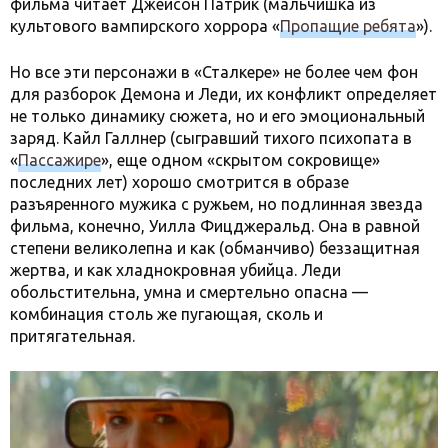
фильма читает Джейсон Патрик (мальчишка из
культового вампирского хоррора «
Пропащие ребята
»).
Но все эти персонажи в «Сталкере» не более чем фон
для разборок Демона и Леди, их конфликт определяет
не только динамику сюжета, но и его эмоциональный
заряд. Кайл Галлнер (сыгравший тихого психопата в
«
Пассажире
», еще одном «скрытом сокровище»
последних лет) хорошо смотрится в образе
разъяренного мужика с ружьем, но подлинная звезда
фильма, конечно, Уилла Фицджеральд. Она в равной
степени великолепна и как (обманчиво) беззащитная
жертва, и как хладнокровная убийца. Леди
обольстительна, умна и смертельно опасна —
комбинация столь же пугающая, сколь и
притягательная.