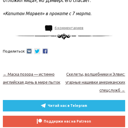
отложил яйца», но Дэнверс его спасает.
«Капитан Марвел» в прокате с 7 марта.
6 комментариев
Поделиться:
Навигация по записям
←
Маска позора — истинно
Скелеты, волшебники и Элвис:
английская дичь в мире пыток
угарные нашивки американских
спецслужб
→
Читай нас в Telegram
Поддержи нас на Patreon