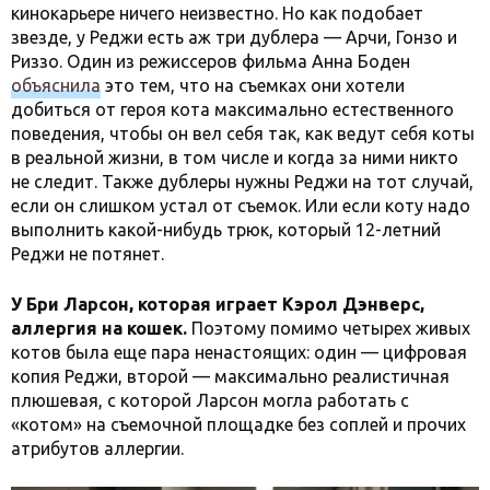
кинокарьере ничего неизвестно. Но как подобает
звезде, у Реджи есть аж три дублера — Арчи, Гонзо и
Риззо. Один из режиссеров фильма Анна Боден
объяснила
это тем, что на съемках они хотели
добиться от героя кота максимально естественного
поведения, чтобы он вел себя так, как ведут себя коты
в реальной жизни, в том числе и когда за ними никто
не следит. Также дублеры нужны Реджи на тот случай,
если он слишком устал от съемок. Или если коту надо
выполнить какой-нибудь трюк, который 12-летний
Реджи не потянет.
У Бри Ларсон, которая играет Кэрол Дэнверс,
аллергия на кошек.
Поэтому помимо четырех живых
котов была еще пара ненастоящих: один — цифровая
копия Реджи, второй — максимально реалистичная
плюшевая, с которой Ларсон могла работать c
«котом» на съемочной площадке без соплей и прочих
атрибутов аллергии.