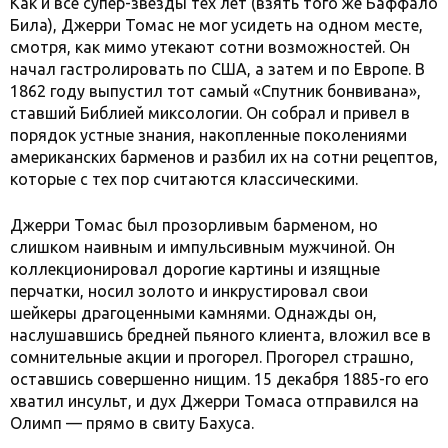
Как и все супер-звезды тех лет (взять того же Баффало
Била), Джерри Томас не мог усидеть на одном месте,
смотря, как мимо утекают сотни возможностей. Он
начал гастролировать по США, а затем и по Европе. В
1862 году выпустил тот самый «Спутник бонвивана»,
ставший Библией миксологии. Он собрал и привел в
порядок устные знания, накопленные поколениями
американских барменов и разбил их на сотни рецептов,
которые с тех пор считаются классическими.
Джерри Томас был прозорливым барменом, но
слишком наивным и импульсивным мужчиной. Он
коллекционировал дорогие картины и изящные
перчатки, носил золото и инкрустировал свои
шейкеры драгоценными камнями. Однажды он,
наслушавшись бредней пьяного клиента, вложил все в
сомнительные акции и прогорел. Прогорел страшно,
оставшись совершенно нищим. 15 декабря 1885-го его
хватил инсульт, и дух Джерри Томаса отправился на
Олимп — прямо в свиту Бахуса.