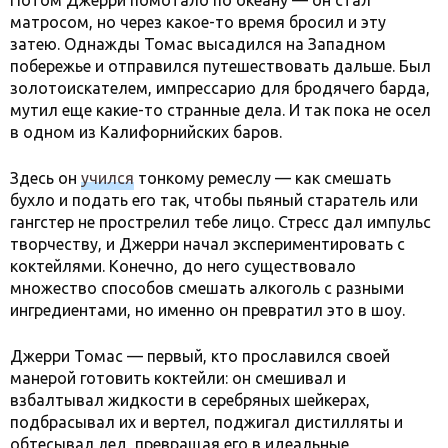
Потом Джерри помотало по океану — он стал
матросом, но через какое-то время бросил и эту
затею. Однажды Томас высадился на Западном
побережье и отправился путешествовать дальше. Был
золотоискателем, импрессарио для бродячего барда,
мутил еще какие-то странные дела. И так пока не осел
в одном из Калифорнийских баров.
Здесь он
учился
тонкому ремеслу — как смешать
бухло и подать его так, чтобы пьяный старатель или
гангстер не прострелил тебе лицо. Стресс дал импульс
творчеству, и Джерри начал экспериментировать с
коктейлями. Конечно, до него существовало
множество способов смешать алкоголь с разными
ингредиентами, но именно он превратил это в шоу.
Джерри Томас — первый, кто прославился своей
манерой готовить коктейли: он смешивал и
взбалтывал жидкости в серебряных шейкерах,
подбрасывал их и вертел, поджигал дистилляты и
обтесывал лед, превращая его в идеальные