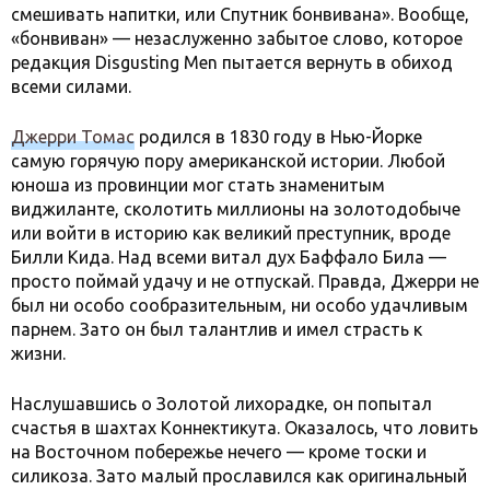
смешивать напитки, или Спутник бонвивана». Вообще,
«бонвиван» — незаслуженно забытое слово, которое
редакция Disgusting Men пытается вернуть в обиход
всеми силами.
Джерри Томас
родился в 1830 году в Нью-Йорке
самую горячую пору американской истории. Любой
юноша из провинции мог стать знаменитым
виджиланте, сколотить миллионы на золотодобыче
или войти в историю как великий преступник, вроде
Билли Кида. Над всеми витал дух Баффало Била —
просто поймай удачу и не отпускай. Правда, Джерри не
был ни особо сообразительным, ни особо удачливым
парнем. Зато он был талантлив и имел страсть к
жизни.
Наслушавшись о Золотой лихорадке, он попытал
счастья в шахтах Коннектикута. Оказалось, что ловить
на Восточном побережье нечего — кроме тоски и
силикоза. Зато малый прославился как оригинальный