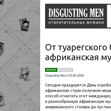
От туарегского
африканская м
МУЗЫКА
ПЛЕЙЛИСТ
|
25.05.2020
Disgusting Men
Сегодня празднуется День освоб
африканских стран получили нез
способ отметить этот междунаро
и разнообразную африканскую музы
американского стонера до пустын