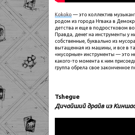
Kokoko
— это коллектив музыкант
родом из города Нгвака в Демокр
детства и еще в подростковом во
Правда, денег на инструменты у н
собственные, буквально из мусора
вытащенная из машины, и все в та
«мусорные» инструменты — это не
какого-то момента к ним присое
группа обрела свое законченное 
Tshegue
Дичайший драйв из Кинша