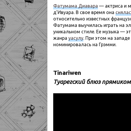
Фатумама Диавара
— актриса и м
д’Ивуара. В свое время она
снялас
относительно известных французс
Фатумама выучилась играть на эл
уникальном стиле. Ее музыка — э
жанра
уасулу
. При этом на запад
номинировалась на Грэмми.
Tinariwen
Туарегский блюз прямиком