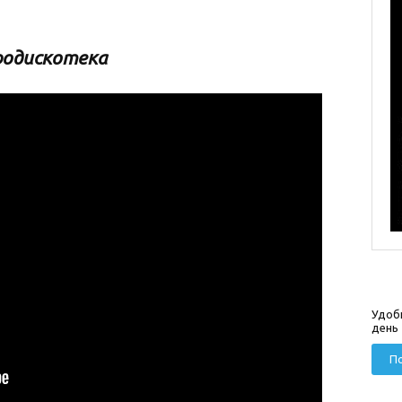
родискотек
а
Удоб
день
По