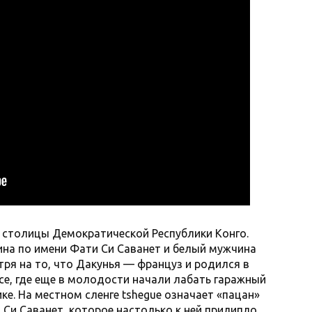
 столицы Демократической Республики Конго.
на по имени Фати Си Саванет и белый мужчина
тря на то, что Дакунья — француз и родился в
се, где еще в молодости начали лабать гаражный
ике. На местном сленге tshegue означает «пацан»
Си Саванет, которое настолько к ней прилипло,