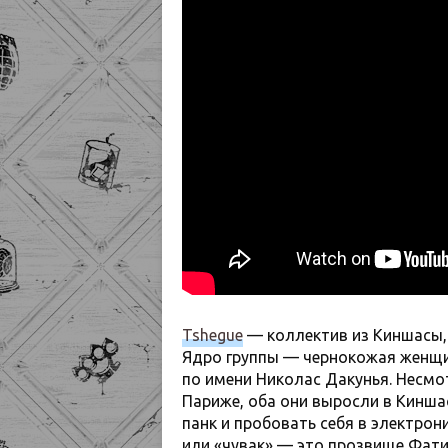
Tshegue
— коллектив из Киншасы,
Ядро группы — чернокожая женщи
по имени Николас Дакунья. Несмо
Париже, оба они выросли в Кинша
панк и пробовать себя в электрон
или «чувак» — это прозвище Фати 