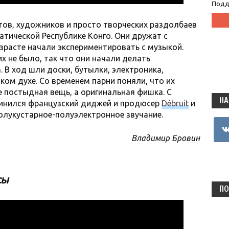
Подд
ов, художников и просто творческих раздолбаев
атической Республике Конго. Они дружат с
зрасте начали экспериментировать с музыкой.
их не было, так что они начали делать
. В ход шли доски, бутылки, электроника,
ком духе. Со временем парни поняли, что их
 постыдная вещь, а оригинальная фишка. С
НА
динился французский диджей и продюсер
Débruit
и
полукустарное-полуэлектронное звучание.
vkon
Владимир Бровин
сы
ПО