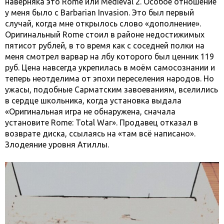
наверняка это Rome или Medieval 2. Особое отношение
у меня было с Barbarian Invasion. Это был первый
случай, когда мне открылось слово «дополнение».
Оригинальный Rome стоил в районе недостижимых
пятисот рублей, в то время как c соседней полки на
меня смотрел варвар на лбу которого был ценник 119
руб. Цена навсегда укрепилась в моём самосознании и
теперь неотделима от эпохи переселения народов. Но
ужасы, подобные Сарматским завоеваниям, вселились
в сердце школьника, когда установка выдала
«Оригинальная игра не обнаружена, сначала
установите Rome: Total War». Продавец отказал в
возврате диска, ссылаясь на «там всё написано».
Злодеяние уровня Атиллы.