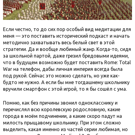
Если честно, то до сих пор особый вид медитации для
меня — это поставить исторический подкаст и начать
методично захватывать весь белый свет в этой
стратегии. Да и вообще любимый жанр. Когда-то, сидя
за школьной партой, даже грезил бредовыми идеями,
что в будущем возможно будет поставить Rome: Total
War на телефон, дабы личная империя всегда была
под рукой. Сейчас это можно сделать, но уже как-
будто не нужно. А если бы мне тогдашнему школьнику
вручили смартфон с этой игрой, то я бы сошёл с ума.
Помню, как без причины звонил однокласснику и
перечислял всю королевскую родословную, какие
города в моём подчинении, а какие скоро падут на
милость прыщавому школьнику. При этом сложно
выделить, какая именно из частей серии любимая, но