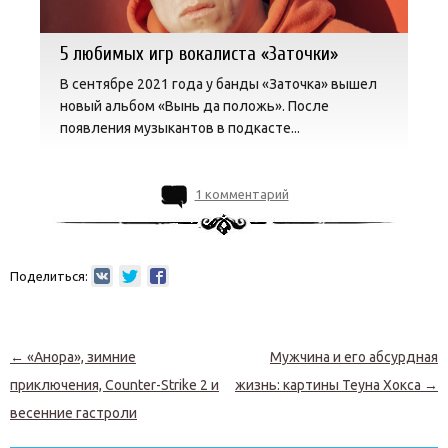
5 любимых игр вокалиста «Заточки»
В сентябре 2021 года у банды «Заточка» вышел
новый альбом «Вынь да положь». После
появления музыкантов в подкасте...
1 комментарий
Поделиться:
Навигация по записям
←
«Анора», зимние
Мужчина и его абсурдная
приключения, Counter-Strike 2 и
жизнь: картины Теуна Хокса
→
весенние гастроли